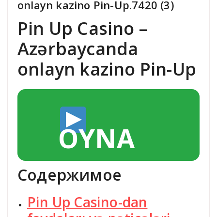
onlayn kazino Pin-Up.7420 (3)
Pin Up Casino –
Azərbaycanda
onlayn kazino Pin-Up
OYNA
Содержимое
Pin Up Casino-dan