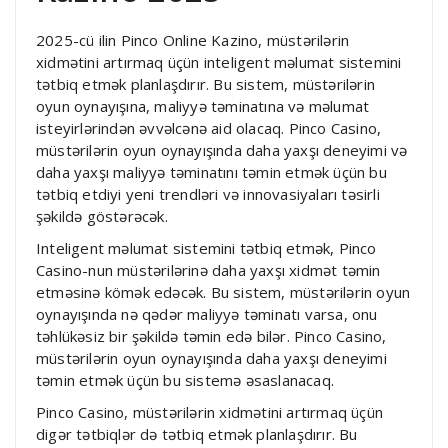
2025-cü ilin Pinco Online Kazino, müstərilərin
xidmətini artırmaq üçün inteligent məlumat sistemini
tətbiq etmək planlaşdırır. Bu sistem, müstərilərin
oyun oynayışına, maliyyə təminatına və məlumat
isteyirlərindən əvvəlcənə aid olacaq. Pinco Casino,
müstərilərin oyun oynayışında daha yaxşı deneyimi və
daha yaxşı maliyyə təminatını təmin etmək üçün bu
tətbiq etdiyi yeni trendləri və innovasiyaları təsirli
şəkildə göstərəcək.
Inteligent məlumat sistemini tətbiq etmək, Pinco
Casino-nun müstərilərinə daha yaxşı xidmət təmin
etməsinə kömək edəcək. Bu sistem, müstərilərin oyun
oynayışında nə qədər maliyyə təminatı varsa, onu
təhlükəsiz bir şəkildə təmin edə bilər. Pinco Casino,
müstərilərin oyun oynayışında daha yaxşı deneyimi
təmin etmək üçün bu sistemə əsaslanacaq.
Pinco Casino, müstərilərin xidmətini artırmaq üçün
digər tətbiqlər də tətbiq etmək planlaşdırır. Bu