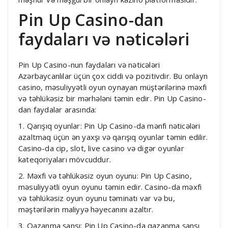
Pin Up Casino-dan
faydaları və nəticələri
Pin Up Casino-nun faydaları və nəticələri
Azərbaycanlılar üçün çox ciddi və pozitivdir. Bu onlayn
casino, məsuliyyətli oyun oynayan müştərilərinə məxfi
və təhlükəsiz bir mərhələni təmin edir. Pin Up Casino-
dan faydalar arasında:
1. Qarışıq oyunlar: Pin Up Casino-da mənfi nəticələri
azaltmaq üçün ən yaxşı və qarışıq oyunlar təmin edilir.
Casino-da cip, slot, live casino və digər oyunlar
kateqoriyaları mövcuddur.
2. Məxfi və təhlükəsiz oyun oyunu: Pin Up Casino,
məsuliyyətli oyun oyunu təmin edir. Casino-da məxfi
və təhlükəsiz oyun oyunu təminatı var və bu,
məştərilərin maliyyə həyecanını azaltır.
3. Qazanma şansı: Pin Up Casino-da qazanma şansı