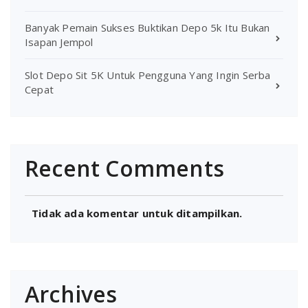
Banyak Pemain Sukses Buktikan Depo 5k Itu Bukan
Isapan Jempol
Slot Depo Sit 5K Untuk Pengguna Yang Ingin Serba
Cepat
Recent Comments
Tidak ada komentar untuk ditampilkan.
Archives