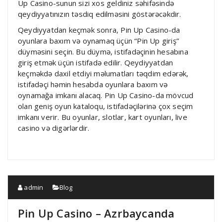
Up Casino-sunun sizi xos geldiniz səhifəsində
qeydiyyatınızın təsdiq edilməsini göstərəcəkdir.
Qeydiyyatdan keçmək sonra, Pin Up Casino-da
oyunlara baxım və oynamaq üçün “Pin Up giriş”
düyməsini seçin. Bu düymə, istifadəçinin hesabına
giriş etmək üçün istifadə edilir. Qeydiyyatdan
keçməkdə daxil etdiyi məlumatları təqdim edərək,
istifadəçi həmin hesabda oyunlara baxım və
oynamağa imkanı alacaq. Pin Up Casino-da mövcud
olan geniş oyun kataloqu, istifadəçilərinə çox seçim
imkanı verir. Bu oyunlar, slotlar, kart oyunları, live
casino və digərlərdir.
admin
Blog
Pin Up Casino – Azrbaycanda