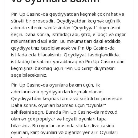
Pin Up Casino-da qeydiyyatdan keçmək çox rahat və
sürətli bir prosesdir. Qeydiyyatdan keçmək üçün ilk
adımda sitenin səhifəsindən “Qeydiyyat” düyməsini
seçin. Daha sonra, istifadəçi adı, şifrə, e-poçt və digər
məlumatları daxil edin. Bu məlumatları daxil etdikdə,
qeydiyyatınız təsdiqlənəcək və Pin Up Casino-da
istifadə edə biləcəksiniz. Qeydiyyat təsdiqləndikdə,
istifadəçi hesabınız yaradılacaq və Pin Up Casino-dan
keçmişinizi baxmaq üçün “Pin Up Giriş” düyməsini
seçə biləcəksiniz.
Pin Up Casino-da oyunlara baxım üçün, ilk
adımlarınızda qeydiyyatdan keçmək olacaq.
Qeydiyyatdan keçmək təmiz və sürətli bir prosesdir.
Daha sonra, oyunları baxmaq üçün “Oyunlar”
səhifəsini seçin. Burada Pin Up Casino-da mövcud
olan ən çox populyar və heyətli oyunları tapa
bilərsiniz. Bu oyunlar arasında slotlar, live casino
oyunları, kart oyunları və digərlər yer alır. Oyunları