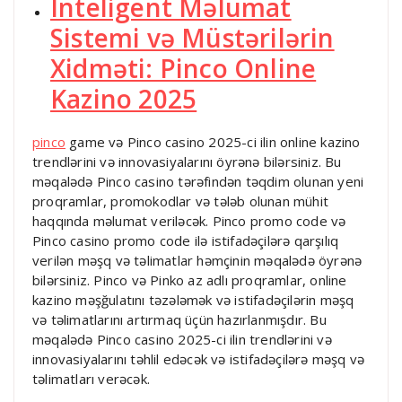
Inteligent Məlumat
Sistemi və Müstərilərin
Xidməti: Pinco Online
Kazino 2025
pinco
game və Pinco casino 2025-ci ilin online kazino
trendlərini və innovasiyalarını öyrənə bilərsiniz. Bu
məqalədə Pinco casino tərəfindən təqdim olunan yeni
proqramlar, promokodlar və tələb olunan mühit
haqqında məlumat veriləcək. Pinco promo code və
Pinco casino promo code ilə istifadəçilərə qarşılıq
verilən məşq və təlimatlar həmçinin məqalədə öyrənə
bilərsiniz. Pinco və Pinko az adlı proqramlar, online
kazino məşğulatını təzələmək və istifadəçilərin məşq
və təlimatlarını artırmaq üçün hazırlanmışdır. Bu
məqalədə Pinco casino 2025-ci ilin trendlərini və
innovasiyalarını təhlil edəcək və istifadəçilərə məşq və
təlimatları verəcək.