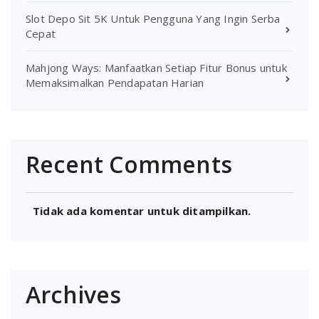
Slot Depo Sit 5K Untuk Pengguna Yang Ingin Serba
Cepat
Mahjong Ways: Manfaatkan Setiap Fitur Bonus untuk
Memaksimalkan Pendapatan Harian
Recent Comments
Tidak ada komentar untuk ditampilkan.
Archives