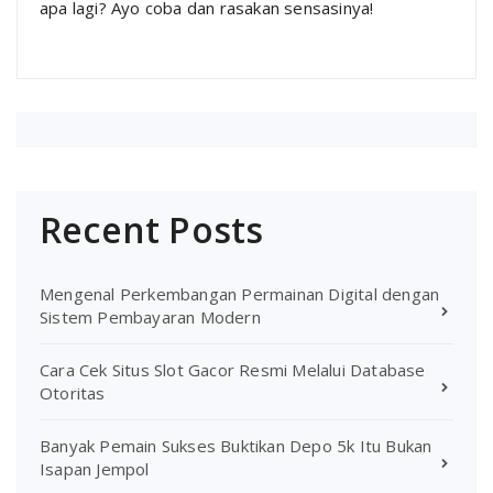
apa lagi? Ayo coba dan rasakan sensasinya!
Recent Posts
Mengenal Perkembangan Permainan Digital dengan
Sistem Pembayaran Modern
Cara Cek Situs Slot Gacor Resmi Melalui Database
Otoritas
Banyak Pemain Sukses Buktikan Depo 5k Itu Bukan
Isapan Jempol