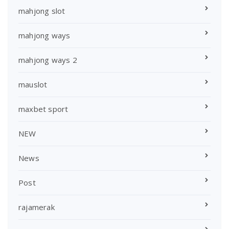
mahjong slot
mahjong ways
mahjong ways 2
mauslot
maxbet sport
NEW
News
Post
rajamerak