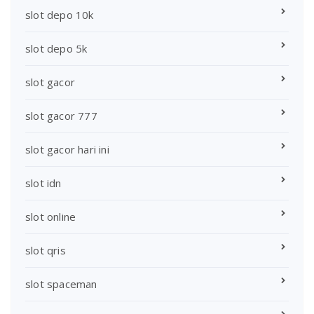
slot depo 10k
slot depo 5k
slot gacor
slot gacor 777
slot gacor hari ini
slot idn
slot online
slot qris
slot spaceman