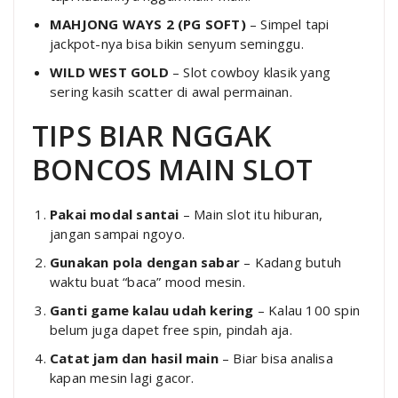
MAHJONG WAYS 2 (PG SOFT)
– Simpel tapi
jackpot-nya bisa bikin senyum seminggu.
WILD WEST GOLD
– Slot cowboy klasik yang
sering kasih scatter di awal permainan.
TIPS BIAR NGGAK
BONCOS MAIN SLOT
Pakai modal santai
– Main slot itu hiburan,
jangan sampai ngoyo.
Gunakan pola dengan sabar
– Kadang butuh
waktu buat “baca” mood mesin.
Ganti game kalau udah kering
– Kalau 100 spin
belum juga dapet free spin, pindah aja.
Catat jam dan hasil main
– Biar bisa analisa
kapan mesin lagi gacor.