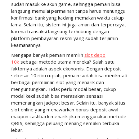
sudah masuk ke akun game, sehingga pemain bisa
langsung memulai permainan tanpa harus menunggu
konfirmasi bank yang kadang memakan waktu cukup
lama. Selain itu, sistem ini juga aman dan terpercaya,
karena transaksi langsung terhubung dengan
platform pembayaran resmi yang sudah terjamin
keamanannya.
Mengapa banyak pemain memilih
slot depo
10k
sebagai metode utama mereka? Salah satu
faktornya adalah aspek ekonomis. Dengan deposit
sebesar 10 ribu rupiah, pemain sudah bisa menikmati
berbagai permainan slot yang menarik dan
menguntungkan. Tidak perlu modal besar, cukup
modal kecil sudah bisa merasakan sensasi
memenangkan jackpot besar. Selain itu, banyak situs
slot online yang menawarkan bonus deposit awal
maupun cashback menarik jika menggunakan metode
QRIS, sehingga peluang menang semakin terbuka
lebar.