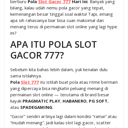
berburu
Pola
Slot Gacor 777
Hari Ini
. Banyak yang
bilang, kalau udah nemu pola gacor yang tepat,
kemenangan besar tinggal soal waktu! Tapi, emang
apa sih rahasianya biar bisa cuan maksimal dan
menang terus di permainan slot online yang lagi hype
ini?
APA ITU POLA SLOT
GACOR 777?
Sebelum kita bahas lebih dalam, yuk kenalan dulu
sama istilahnya.
Pola
Slot 777
itu istilah buat pola atau ritme bermain
yang dipercaya bisa ningkatin peluang menang di
permainan slot online — terutama di brand besar
kayak
PRAGMATIC PLAY
,
HABANERO
,
PG SOFT
,
atau
SPADEGAMING
.
“Gacor” sendiri artinya lagi dalam kondisi “ramai” atau
“mudah menang”. Jadi kalau slot lagi gacor, scatter