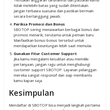
tidak melebihi batas yang sudah ditentukan.
Jangan terbawa suasana dan pastikan bermain
secara bertanggung jawab.
Periksa Promosi dan Bonus
SBOTOP sering menawarkan berbagai bonus dan
promosi menarik, terutama untuk pemain baru.
Manfaatkan bonus-bonus tersebut untuk
mendapatkan keuntungan lebih saat memulai.
Gunakan Fitur Customer Support
Jika kamu mengalami kesulitan atau memiliki
pertanyaan, jangan ragu untuk menghubungi
customer support SBOTOP. Layanan pelanggan
mereka sangat responsif dan siap membantu
kamu kapan saja.
Kesimpulan
Mendaftar di SBOTOP bisa menjadi langkah pertama