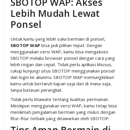
SBOTOP WAP: Akses
Lebih Mudah Lewat
Ponsel
Untuk kamu yang lebih suka bermain di ponsel,
SBOTOP WAP
bisa jadi pilihan tepat. Dengan
menggunakan versi WAP, kamu bisa mengakses
SBOTOP melalui browser ponsel dengan cara yang
lebih ringan dan cepat. Tidak perlu aplikasi khusus,
cukup kunjungi situs SBOTOP menggunakan ponsel
dan login ke akunmu. SBOTOP WAP memungkinkan
kamu untuk bertaruh kapan saja dan di mana saja,
tanpa batasan perangkat.
Tidak perlu khawatir tentang kualitas permainan.
Meskipun menggunakan versi WAP, kamu tetap bisa
menikmati pengalaman bermain yang mulus dengan
fitur-fitur terbaik yang ditawarkan oleh SBOTOP.
Tips Aman Bermain di