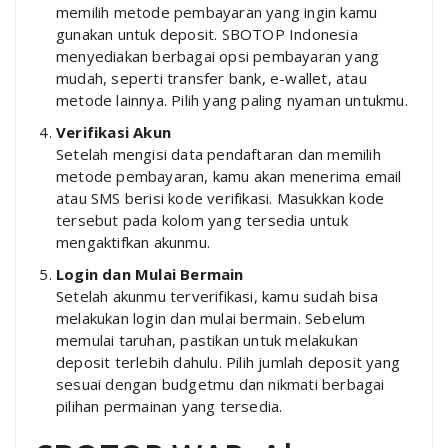
memilih metode pembayaran yang ingin kamu
gunakan untuk deposit. SBOTOP Indonesia
menyediakan berbagai opsi pembayaran yang
mudah, seperti transfer bank, e-wallet, atau
metode lainnya. Pilih yang paling nyaman untukmu.
Verifikasi Akun
Setelah mengisi data pendaftaran dan memilih
metode pembayaran, kamu akan menerima email
atau SMS berisi kode verifikasi. Masukkan kode
tersebut pada kolom yang tersedia untuk
mengaktifkan akunmu.
Login dan Mulai Bermain
Setelah akunmu terverifikasi, kamu sudah bisa
melakukan login dan mulai bermain. Sebelum
memulai taruhan, pastikan untuk melakukan
deposit terlebih dahulu. Pilih jumlah deposit yang
sesuai dengan budgetmu dan nikmati berbagai
pilihan permainan yang tersedia.