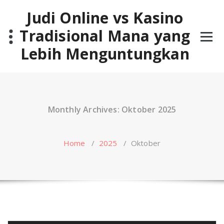
Skip
Judi Online vs Kasino
to
content
Tradisional Mana yang
Lebih Menguntungkan
Monthly Archives: Oktober 2025
Home
/
2025
/
Oktober