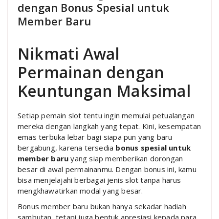
dengan Bonus Spesial untuk
Member Baru
Nikmati Awal
Permainan dengan
Keuntungan Maksimal
Setiap pemain slot tentu ingin memulai petualangan
mereka dengan langkah yang tepat. Kini, kesempatan
emas terbuka lebar bagi siapa pun yang baru
bergabung, karena tersedia
bonus spesial untuk
member baru
yang siap memberikan dorongan
besar di awal permainanmu. Dengan bonus ini, kamu
bisa menjelajahi berbagai jenis slot tanpa harus
mengkhawatirkan modal yang besar.
Bonus member baru bukan hanya sekadar hadiah
sambutan, tetapi juga bentuk apresiasi kepada para