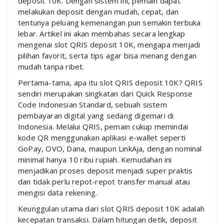
deposit 10K. Dengan sistem ini, pemain dapat
melakukan deposit dengan mudah, cepat, dan
tentunya peluang kemenangan pun semakin terbuka
lebar. Artikel ini akan membahas secara lengkap
mengenai slot QRIS deposit 10K, mengapa menjadi
pilihan favorit, serta tips agar bisa menang dengan
mudah tanpa ribet.
Pertama-tama, apa itu slot QRIS deposit 10K? QRIS
sendiri merupakan singkatan dari Quick Response
Code Indonesian Standard, sebuah sistem
pembayaran digital yang sedang digemari di
Indonesia. Melalui QRIS, pemain cukup memindai
kode QR menggunakan aplikasi e-wallet seperti
GoPay, OVO, Dana, maupun LinkAja, dengan nominal
minimal hanya 10 ribu rupiah. Kemudahan ini
menjadikan proses deposit menjadi super praktis
dan tidak perlu repot-repot transfer manual atau
mengisi data rekening.
Keunggulan utama dari slot QRIS deposit 10K adalah
kecepatan transaksi. Dalam hitungan detik, deposit