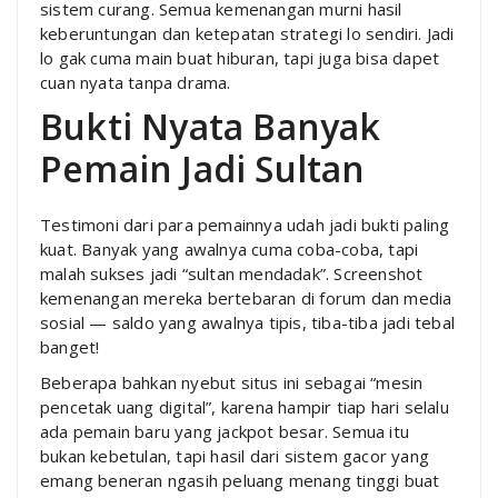
sistem curang. Semua kemenangan murni hasil
keberuntungan dan ketepatan strategi lo sendiri. Jadi
lo gak cuma main buat hiburan, tapi juga bisa dapet
cuan nyata tanpa drama.
Bukti Nyata Banyak
Pemain Jadi Sultan
Testimoni dari para pemainnya udah jadi bukti paling
kuat. Banyak yang awalnya cuma coba-coba, tapi
malah sukses jadi “sultan mendadak”. Screenshot
kemenangan mereka bertebaran di forum dan media
sosial — saldo yang awalnya tipis, tiba-tiba jadi tebal
banget!
Beberapa bahkan nyebut situs ini sebagai “mesin
pencetak uang digital”, karena hampir tiap hari selalu
ada pemain baru yang jackpot besar. Semua itu
bukan kebetulan, tapi hasil dari sistem gacor yang
emang beneran ngasih peluang menang tinggi buat