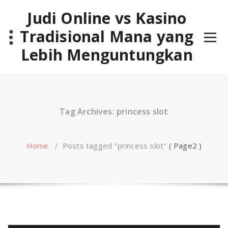
Skip
Judi Online vs Kasino
to
content
Tradisional Mana yang
Lebih Menguntungkan
Tag Archives: princess slot
Home
/
Posts tagged "princess slot"
( Page2 )