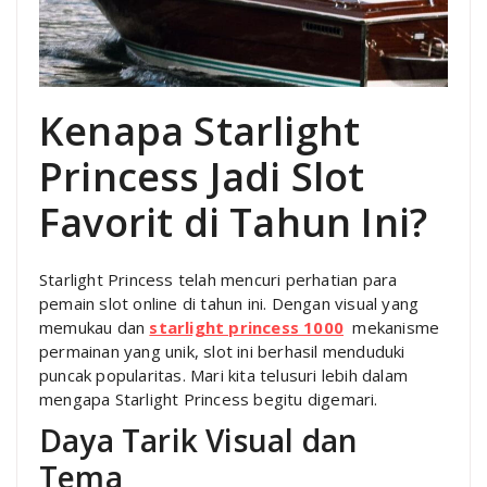
Kenapa Starlight
Princess Jadi Slot
Favorit di Tahun Ini?
Starlight Princess telah mencuri perhatian para
pemain slot online di tahun ini. Dengan visual yang
memukau dan
starlight princess 1000
mekanisme
permainan yang unik, slot ini berhasil menduduki
puncak popularitas. Mari kita telusuri lebih dalam
mengapa Starlight Princess begitu digemari.
Daya Tarik Visual dan
Tema