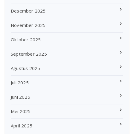
Desember 2025
November 2025
Oktober 2025
September 2025
Agustus 2025
Juli 2025
Juni 2025
Mei 2025
April 2025