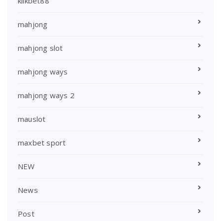
klikbet88
mahjong
mahjong slot
mahjong ways
mahjong ways 2
mauslot
maxbet sport
NEW
News
Post