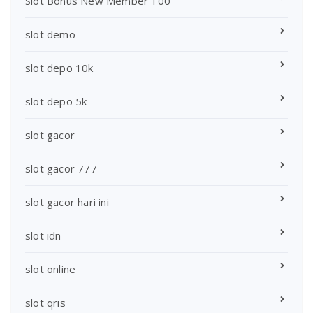
Slot Bonus New Member 100
slot demo
slot depo 10k
slot depo 5k
slot gacor
slot gacor 777
slot gacor hari ini
slot idn
slot online
slot qris