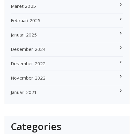
Maret 2025
Februari 2025
Januari 2025
Desember 2024
Desember 2022
November 2022
Januari 2021
Categories