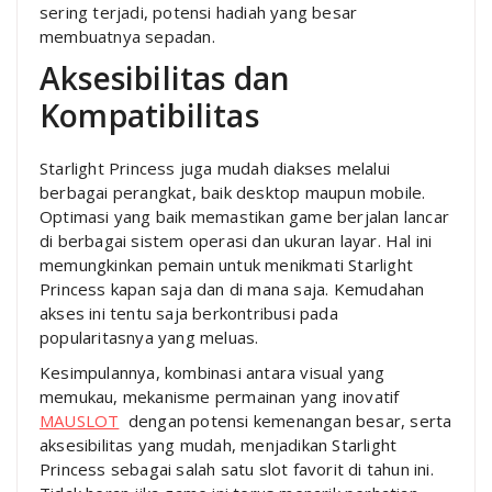
sering terjadi, potensi hadiah yang besar
membuatnya sepadan.
Aksesibilitas dan
Kompatibilitas
Starlight Princess juga mudah diakses melalui
berbagai perangkat, baik desktop maupun mobile.
Optimasi yang baik memastikan game berjalan lancar
di berbagai sistem operasi dan ukuran layar. Hal ini
memungkinkan pemain untuk menikmati Starlight
Princess kapan saja dan di mana saja. Kemudahan
akses ini tentu saja berkontribusi pada
popularitasnya yang meluas.
Kesimpulannya, kombinasi antara visual yang
memukau, mekanisme permainan yang inovatif
MAUSLOT
dengan potensi kemenangan besar, serta
aksesibilitas yang mudah, menjadikan Starlight
Princess sebagai salah satu slot favorit di tahun ini.