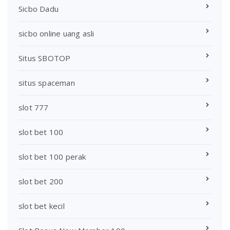
Sicbo Dadu
sicbo online uang asli
Situs SBOTOP
situs spaceman
slot 777
slot bet 100
slot bet 100 perak
slot bet 200
slot bet kecil