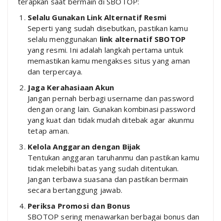
terapkan saat bermain di SBOTOP:
Selalu Gunakan Link Alternatif Resmi
Seperti yang sudah disebutkan, pastikan kamu
selalu menggunakan
link alternatif SBOTOP
yang resmi. Ini adalah langkah pertama untuk
memastikan kamu mengakses situs yang aman
dan terpercaya.
Jaga Kerahasiaan Akun
Jangan pernah berbagi username dan password
dengan orang lain. Gunakan kombinasi password
yang kuat dan tidak mudah ditebak agar akunmu
tetap aman.
Kelola Anggaran dengan Bijak
Tentukan anggaran taruhanmu dan pastikan kamu
tidak melebihi batas yang sudah ditentukan.
Jangan terbawa suasana dan pastikan bermain
secara bertanggung jawab.
Periksa Promosi dan Bonus
SBOTOP sering menawarkan berbagai bonus dan