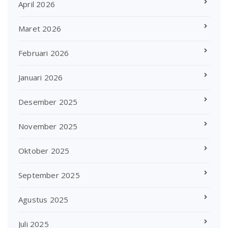
April 2026
Maret 2026
Februari 2026
Januari 2026
Desember 2025
November 2025
Oktober 2025
September 2025
Agustus 2025
Juli 2025