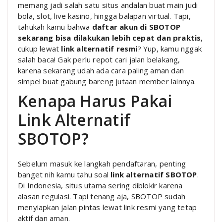
memang jadi salah satu situs andalan buat main judi
bola, slot, live kasino, hingga balapan virtual. Tapi,
tahukah kamu bahwa
daftar akun di SBOTOP
sekarang bisa dilakukan lebih cepat dan praktis
,
cukup lewat
link alternatif resmi
? Yup, kamu nggak
salah baca! Gak perlu repot cari jalan belakang,
karena sekarang udah ada cara paling aman dan
simpel buat gabung bareng jutaan member lainnya.
Kenapa Harus Pakai
Link Alternatif
SBOTOP?
Sebelum masuk ke langkah pendaftaran, penting
banget nih kamu tahu soal
link alternatif SBOTOP
.
Di Indonesia, situs utama sering diblokir karena
alasan regulasi. Tapi tenang aja, SBOTOP sudah
menyiapkan jalan pintas lewat link resmi yang tetap
aktif dan aman.