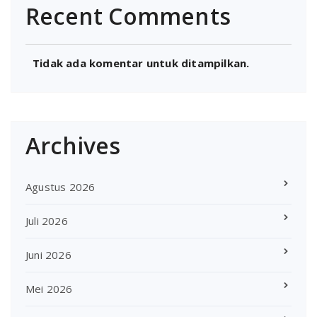
Recent Comments
Tidak ada komentar untuk ditampilkan.
Archives
Agustus 2026
Juli 2026
Juni 2026
Mei 2026