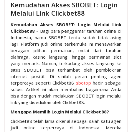
Kemudahan Akses SBOBET: Login
Melalui Link Clickbet88
Kemudahan Akses SBOBET: Login Melalui Link
Clickbet88
– Bagi para penggemar taruhan online di
Indonesia, nama SBOBET tentu sudah tidak asing
lagi. Platform judi online terkemuka ini menawarkan
beragam pilihan permainan, mulai dari taruhan
olahraga, kasino langsung, hingga permainan slot
yang menarik. Namun, terkadang akses langsung ke
situs SBOBET bisa terhambat oleh pemblokiran
internet positif. Di sinilah peran penting agen
terpercaya seperti Clickbet88
sbotop
hadir sebagai
solusi. Artikel ini akan membahas bagaimana Anda
bisa dengan mudah melakukan SBOBET login melalui
link yang disediakan oleh Clickbet88.
Mengapa Memilih Login Melalui Clickbet88?
Clickbet88 telah lama dikenal sebagai salah satu agen
judi online terpercaya di Indonesia. Mereka