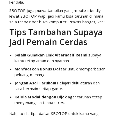
kendala.
SBOTOP juga punya tampilan yang mobile friendly
lewat SBOTOP wap, jadi kamu bisa taruhan di mana
saja tanpa ribet buka komputer. Praktis banget, kan?
Tips Tambahan Supaya
Jadi Pemain Cerdas
Selalu Gunakan Link Alternatif Resmi
supaya
kamu tetap aman dan nyaman.
Manfaatkan Bonus Daftar
untuk memperbesar
peluang menang.
Jangan Asal Taruhan
! Pelajari dulu aturan dan
cara bermain setiap game.
Kelola Modal dengan Bijak
agar taruhan tetap
menyenangkan tanpa stres.
Nah, itu dia tips daftar SBOTOP untuk kamu yang