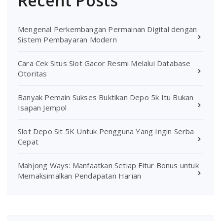
Recent Posts
Mengenal Perkembangan Permainan Digital dengan
Sistem Pembayaran Modern
Cara Cek Situs Slot Gacor Resmi Melalui Database
Otoritas
Banyak Pemain Sukses Buktikan Depo 5k Itu Bukan
Isapan Jempol
Slot Depo Sit 5K Untuk Pengguna Yang Ingin Serba
Cepat
Mahjong Ways: Manfaatkan Setiap Fitur Bonus untuk
Memaksimalkan Pendapatan Harian