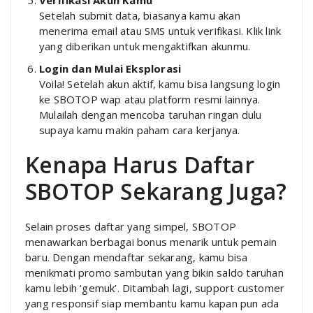
Setelah submit data, biasanya kamu akan
menerima email atau SMS untuk verifikasi. Klik link
yang diberikan untuk mengaktifkan akunmu.
Login dan Mulai Eksplorasi
Voila! Setelah akun aktif, kamu bisa langsung login
ke SBOTOP wap atau platform resmi lainnya.
Mulailah dengan mencoba taruhan ringan dulu
supaya kamu makin paham cara kerjanya.
Kenapa Harus Daftar
SBOTOP Sekarang Juga?
Selain proses daftar yang simpel, SBOTOP
menawarkan berbagai bonus menarik untuk pemain
baru. Dengan mendaftar sekarang, kamu bisa
menikmati promo sambutan yang bikin saldo taruhan
kamu lebih ‘gemuk’. Ditambah lagi, support customer
yang responsif siap membantu kamu kapan pun ada