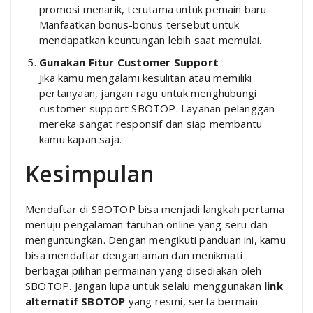
promosi menarik, terutama untuk pemain baru.
Manfaatkan bonus-bonus tersebut untuk
mendapatkan keuntungan lebih saat memulai.
Gunakan Fitur Customer Support
Jika kamu mengalami kesulitan atau memiliki
pertanyaan, jangan ragu untuk menghubungi
customer support SBOTOP. Layanan pelanggan
mereka sangat responsif dan siap membantu
kamu kapan saja.
Kesimpulan
Mendaftar di SBOTOP bisa menjadi langkah pertama
menuju pengalaman taruhan online yang seru dan
menguntungkan. Dengan mengikuti panduan ini, kamu
bisa mendaftar dengan aman dan menikmati
berbagai pilihan permainan yang disediakan oleh
SBOTOP. Jangan lupa untuk selalu menggunakan
link
alternatif SBOTOP
yang resmi, serta bermain