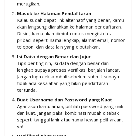
merugikan.
Masuk ke Halaman Pendaftaran
Kalau sudah dapat link alternatif yang benar, kamu
akan langsung diarahkan ke halaman pendaftaran.
Di sini, kamu akan diminta untuk mengisi data
pribadi seperti nama lengkap, alamat email, nomor
telepon, dan data lain yang dibutuhkan.
Isi Data dengan Benar dan Jujur
Tips penting nih, isi data dengan benar dan
lengkap supaya proses verifikasi berjalan lancar.
Jangan lupa cek kembali sebelum submit supaya
tidak ada kesalahan yang bikin pendaftaran
tertunda.
Buat Username dan Password yang Kuat
Agar akun kamu aman, pilihlah password yang unik
dan kuat. Jangan pakai kombinasi mudah ditebak
seperti tanggal lahir atau nama hewan peliharaan,
ya!
Verifikasi Akun Kamu