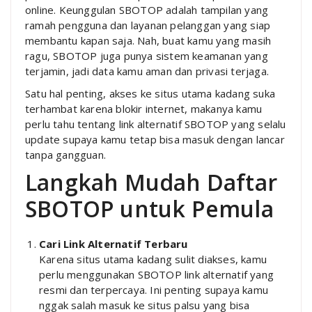
online. Keunggulan SBOTOP adalah tampilan yang
ramah pengguna dan layanan pelanggan yang siap
membantu kapan saja. Nah, buat kamu yang masih
ragu, SBOTOP juga punya sistem keamanan yang
terjamin, jadi data kamu aman dan privasi terjaga.
Satu hal penting, akses ke situs utama kadang suka
terhambat karena blokir internet, makanya kamu
perlu tahu tentang link alternatif SBOTOP yang selalu
update supaya kamu tetap bisa masuk dengan lancar
tanpa gangguan.
Langkah Mudah Daftar
SBOTOP untuk Pemula
Cari Link Alternatif Terbaru
Karena situs utama kadang sulit diakses, kamu
perlu menggunakan SBOTOP link alternatif yang
resmi dan terpercaya. Ini penting supaya kamu
nggak salah masuk ke situs palsu yang bisa