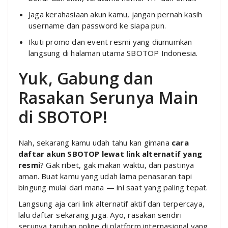
Jaga kerahasiaan akun kamu, jangan pernah kasih
username dan password ke siapa pun.
Ikuti promo dan event resmi yang diumumkan
langsung di halaman utama SBOTOP Indonesia.
Yuk, Gabung dan
Rasakan Serunya Main
di SBOTOP!
Nah, sekarang kamu udah tahu kan gimana
cara
daftar akun SBOTOP lewat link alternatif yang
resmi
? Gak ribet, gak makan waktu, dan pastinya
aman. Buat kamu yang udah lama penasaran tapi
bingung mulai dari mana — ini saat yang paling tepat.
Langsung aja cari link alternatif aktif dan terpercaya,
lalu daftar sekarang juga. Ayo, rasakan sendiri
serunya taruhan online di platform internasional yang