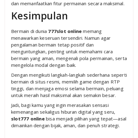
dan memanfaatkan fitur permainan secara maksimal.
Kesimpulan
Bermain di dunia
777slot online
memang
menawarkan keseruan tersendiri. Namun agar
pengalaman bermain tetap positif dan
menguntungkan, penting untuk memahami cara
bermain yang aman, mengenali pola permainan, serta
mengelola modal dengan baik.
Dengan mengikuti langkah-langkah sederhana seperti
bermain di situs resmi, memilih game dengan RTP
tinggi, dan menjaga emosi selama bermain, peluang
untuk meraih hasil maksimal akan semakin besar.
Jadi, bagi kamu yang ingin merasakan sensasi
kemenangan sekaligus hiburan digital yang seru,
slot777 online
bisa menjadi pilihan yang tepat—asal
dimainkan dengan bijak, aman, dan penuh strategi.