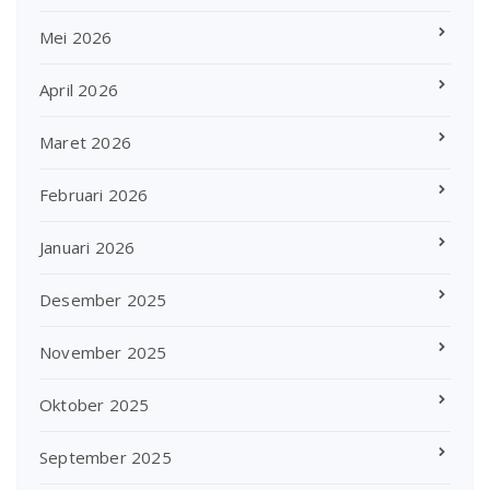
Mei 2026
April 2026
Maret 2026
Februari 2026
Januari 2026
Desember 2025
November 2025
Oktober 2025
September 2025