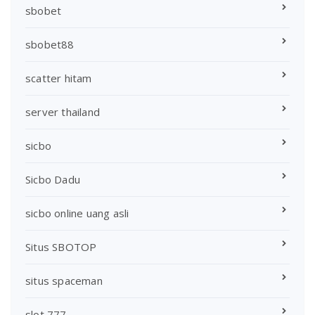
sbobet
sbobet88
scatter hitam
server thailand
sicbo
Sicbo Dadu
sicbo online uang asli
Situs SBOTOP
situs spaceman
slot 777