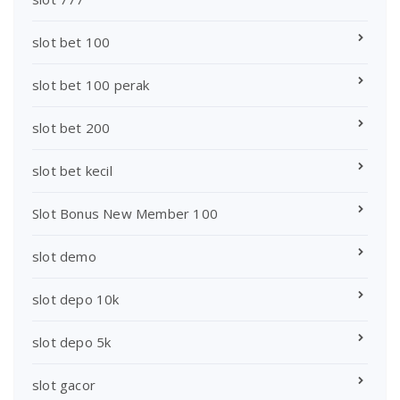
slot bet 100
slot bet 100 perak
slot bet 200
slot bet kecil
Slot Bonus New Member 100
slot demo
slot depo 10k
slot depo 5k
slot gacor