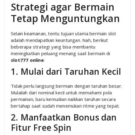
Strategi agar Bermain
Tetap Menguntungkan
Selain keamanan, tentu tujuan utama bermain slot
adalah mendapatkan keuntungan. Nah, berikut
beberapa strategi yang bisa membantu
meningkatkan peluang menang saat bermain di
slot777 online
:
1. Mulai dari Taruhan Kecil
Tidak perlu langsung bermain dengan taruhan besar.
Mulailah dari nominal kecil untuk memahami pola
permainan, baru kemudian naikkan taruhan secara
bertahap saat sudah menemukan ritme yang tepat.
2. Manfaatkan Bonus dan
Fitur Free Spin