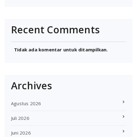
Recent Comments
Tidak ada komentar untuk ditampilkan.
Archives
Agustus 2026
Juli 2026
Juni 2026