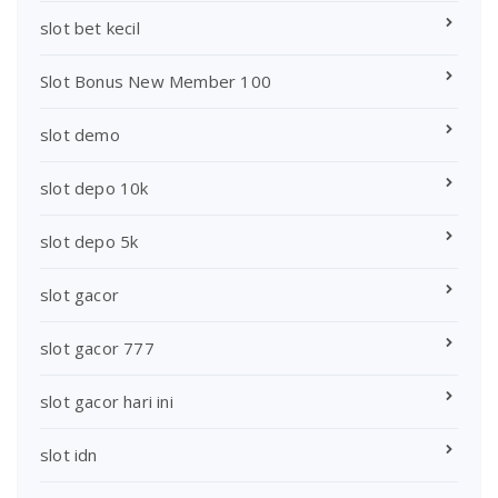
slot bet kecil
Slot Bonus New Member 100
slot demo
slot depo 10k
slot depo 5k
slot gacor
slot gacor 777
slot gacor hari ini
slot idn