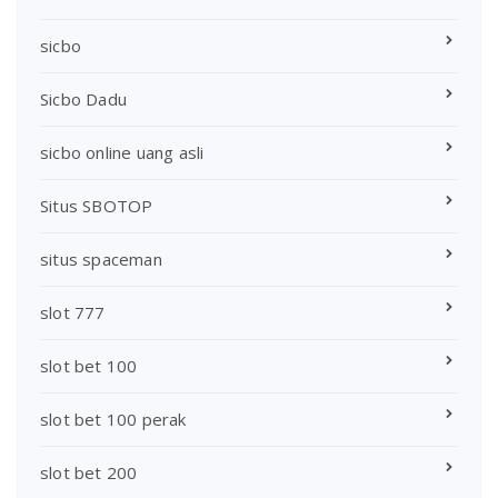
sicbo
Sicbo Dadu
sicbo online uang asli
Situs SBOTOP
situs spaceman
slot 777
slot bet 100
slot bet 100 perak
slot bet 200