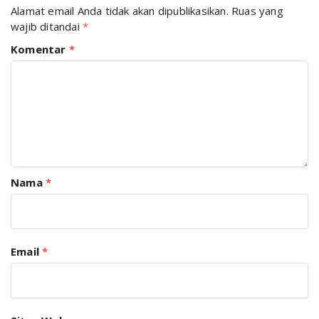
Alamat email Anda tidak akan dipublikasikan.
Ruas yang
wajib ditandai
*
Komentar
*
Nama
*
Email
*