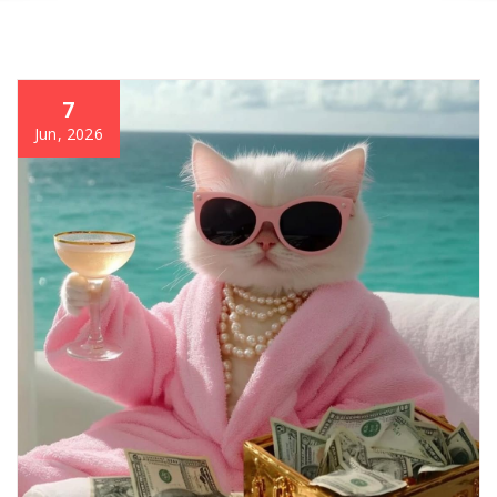
7
Jun, 2026