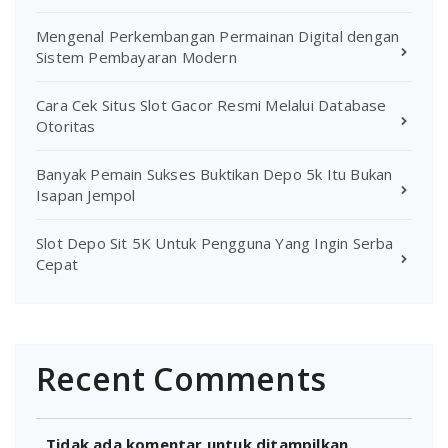
Mengenal Perkembangan Permainan Digital dengan
Sistem Pembayaran Modern
Cara Cek Situs Slot Gacor Resmi Melalui Database
Otoritas
Banyak Pemain Sukses Buktikan Depo 5k Itu Bukan
Isapan Jempol
Slot Depo Sit 5K Untuk Pengguna Yang Ingin Serba
Cepat
Recent Comments
Tidak ada komentar untuk ditampilkan.