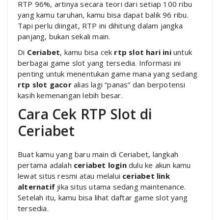
RTP 96%, artinya secara teori dari setiap 100 ribu
yang kamu taruhan, kamu bisa dapat balik 96 ribu.
Tapi perlu diingat, RTP ini dihitung dalam jangka
panjang, bukan sekali main.
Di
Ceriabet
, kamu bisa cek
rtp slot hari ini
untuk
berbagai game slot yang tersedia. Informasi ini
penting untuk menentukan game mana yang sedang
rtp slot gacor
alias lagi “panas” dan berpotensi
kasih kemenangan lebih besar.
Cara Cek RTP Slot di
Ceriabet
Buat kamu yang baru main di Ceriabet, langkah
pertama adalah
ceriabet login
dulu ke akun kamu
lewat situs resmi atau melalui
ceriabet link
alternatif
jika situs utama sedang maintenance.
Setelah itu, kamu bisa lihat daftar game slot yang
tersedia.