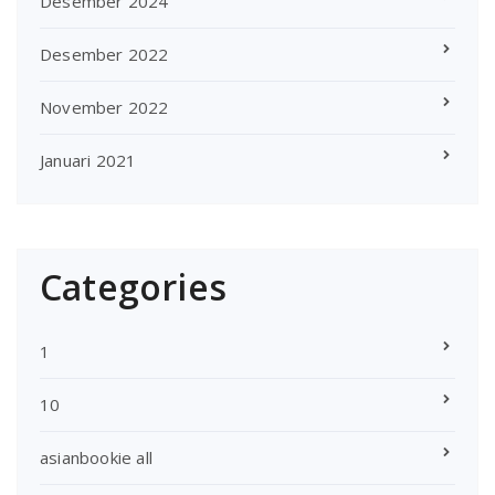
Desember 2024
Desember 2022
November 2022
Januari 2021
Categories
1
10
asianbookie all