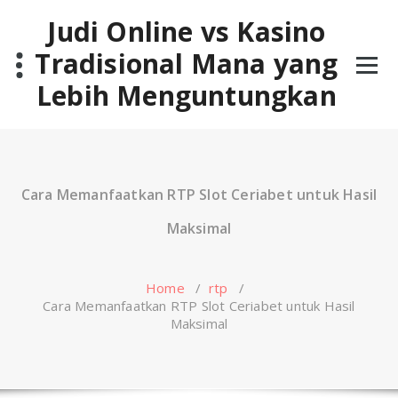
Skip
Judi Online vs Kasino
to
content
Tradisional Mana yang
Lebih Menguntungkan
Cara Memanfaatkan RTP Slot Ceriabet untuk Hasil
Maksimal
Home
/
rtp
/
Cara Memanfaatkan RTP Slot Ceriabet untuk Hasil
Maksimal