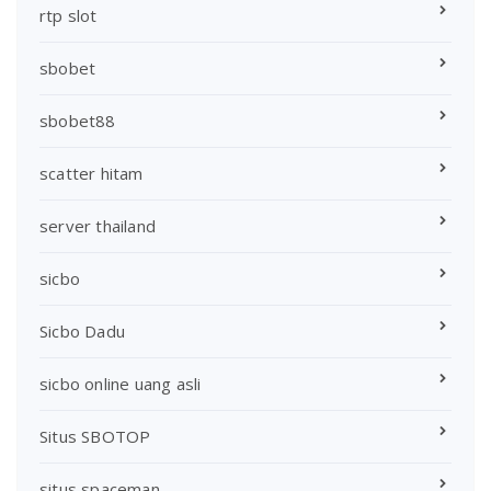
rtp slot
sbobet
sbobet88
scatter hitam
server thailand
sicbo
Sicbo Dadu
sicbo online uang asli
Situs SBOTOP
situs spaceman