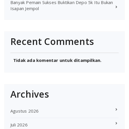
Banyak Pemain Sukses Buktikan Depo 5k Itu Bukan
Isapan Jempol
Recent Comments
Tidak ada komentar untuk ditampilkan.
Archives
Agustus 2026
Juli 2026