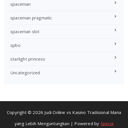
spaceman
spaceman pragmatic
spaceman slot
spbo
starlight princess
Uncategorized
Copyright © 2026 Judi Online vs Kasino Tradisional Mana
yang Lebih Menguntungkan | Powered by
Specia