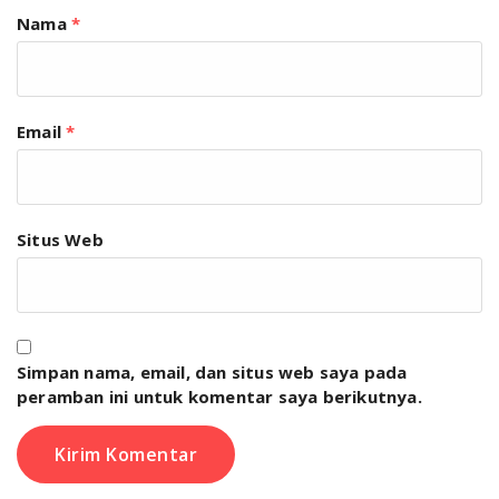
Nama
*
Email
*
Situs Web
Simpan nama, email, dan situs web saya pada
peramban ini untuk komentar saya berikutnya.