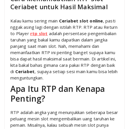
Ceriabet untuk Hasil Maksimal
Kalau kamu sering main
Ceriabet slot online
, pasti
nggak asing lagi dengan istilah RTP. RTP atau Return
to Player
rtp slot
adalah persentase pengembalian
taruhan yang bakal kamu dapatkan dalam jangka
panjang saat main slot. Nah, memahami dan
memanfaatkan RTP ini penting banget supaya kamu
bisa dapat hasil maksimal saat bermain. Di artikel ini,
kita bakal bahas gimana cara pakai RTP dengan baik
di
Ceriabet
, supaya setiap sesi main kamu bisa lebih
menguntungkan.
Apa Itu RTP dan Kenapa
Penting?
RTP adalah angka yang menunjukkan seberapa besar
peluang mesin slot mengembalikan uang taruhan ke
pemain. Misalnya, kalau sebuah mesin slot punya