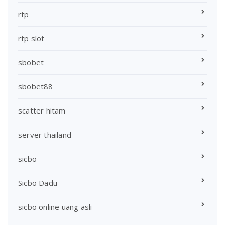
rtp
rtp slot
sbobet
sbobet88
scatter hitam
server thailand
sicbo
Sicbo Dadu
sicbo online uang asli