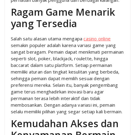
Ragam Game Menarik
yang Tersedia
Salah satu alasan utama mengapa
casino online
semakin populer adalah karena variasi game yang
sangat beragam. Pemain dapat menikmati permainan
seperti slot, poker, blackjack, roulette, hingga
baccarat dalam satu platform. Setiap permainan
memiliki aturan dan tingkat kesulitan yang berbeda,
sehingga pemain dapat memilih sesuai dengan
preferensi mereka. Selain itu, banyak pengembang
game terus menghadirkan inovasi baru agar
permainan terasa lebih interaktif dan tidak
membosankan. Dengan adanya variasi ini, pemain
selalu memiliki pilihan yang segar setiap kali bermain.
Kemudahan Akses dan
Kenyamanan Bermain