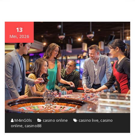
13
Mei, 2026
M4inG0ls
casino online
casino live
,
casino
online
,
casino88