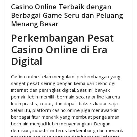
Casino Online Terbaik dengan
Berbagai Game Seru dan Peluang
Menang Besar
Perkembangan Pesat
Casino Online di Era
Digital
Casino online telah mengalami perkembangan yang
sangat pesat seiring dengan kemajuan teknologi
internet dan perangkat digital. Saat ini, banyak
pemain lebih memilih bermain secara online karena
lebih praktis, cepat, dan dapat diakses kapan saja.
Selain itu, platform casino online juga menawarkan
berbagai fitur menarik yang membuat pengalaman
bermain menjadi lebih menyenangkan. Dengan
demikian, industri ini terus berkembang dan menarik
perhatian banyak pengguna dari berbagai kalangan.