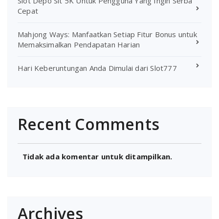
Slot Depo Sit 5K Untuk Pengguna Yang Ingin Serba
Cepat
Mahjong Ways: Manfaatkan Setiap Fitur Bonus untuk
Memaksimalkan Pendapatan Harian
Hari Keberuntungan Anda Dimulai dari Slot777
Recent Comments
Tidak ada komentar untuk ditampilkan.
Archives