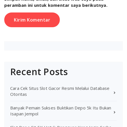
peramban ini untuk komentar saya berikutnya.
Recent Posts
Cara Cek Situs Slot Gacor Resmi Melalui Database
Otoritas
Banyak Pemain Sukses Buktikan Depo 5k Itu Bukan
Isapan Jempol