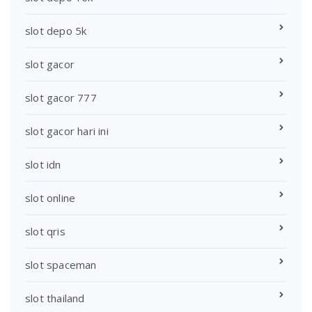
slot depo 5k
slot gacor
slot gacor 777
slot gacor hari ini
slot idn
slot online
slot qris
slot spaceman
slot thailand