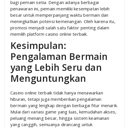
bagi pemain setia. Dengan adanya berbagai
penawaran ini, pemain memiliki kesempatan lebih
besar untuk memperpanjang waktu bermain dan
meningkatkan potensi kemenangan. Oleh karena itu,
promosi menjadi salah satu faktor penting dalam
memilih platform casino online terbaik.
Kesimpulan:
Pengalaman Bermain
yang Lebih Seru dan
Menguntungkan
Casino online terbaik tidak hanya menawarkan
hiburan, tetapi juga memberikan pengalaman
bermain yang lengkap dengan berbagai fitur menarik.
Mulai dari variasi game yang luas, kemudahan akses,
peluang menang besar, hingga sistem keamanan
yang canggih, semuanya dirancang untuk