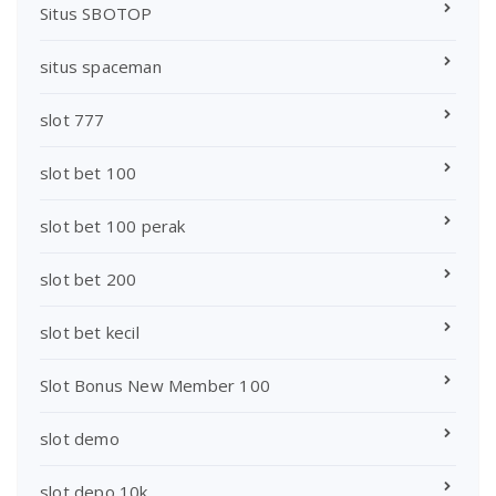
Situs SBOTOP
situs spaceman
slot 777
slot bet 100
slot bet 100 perak
slot bet 200
slot bet kecil
Slot Bonus New Member 100
slot demo
slot depo 10k