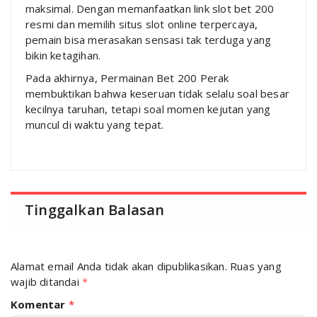
maksimal. Dengan memanfaatkan link slot bet 200
resmi dan memilih situs slot online terpercaya,
pemain bisa merasakan sensasi tak terduga yang
bikin ketagihan.
Pada akhirnya, Permainan Bet 200 Perak
membuktikan bahwa keseruan tidak selalu soal besar
kecilnya taruhan, tetapi soal momen kejutan yang
muncul di waktu yang tepat.
Tinggalkan Balasan
Alamat email Anda tidak akan dipublikasikan.
Ruas yang
wajib ditandai
*
Komentar
*