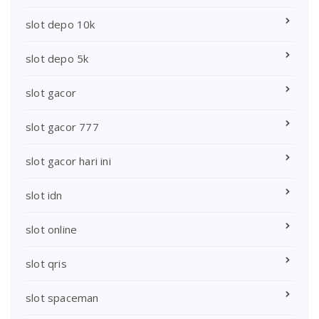
slot depo 10k
slot depo 5k
slot gacor
slot gacor 777
slot gacor hari ini
slot idn
slot online
slot qris
slot spaceman