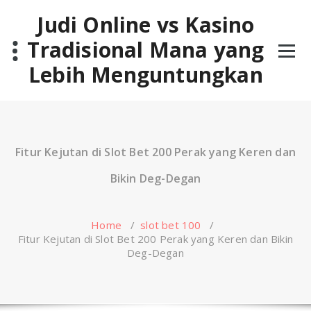
Skip
Judi Online vs Kasino
to
content
Tradisional Mana yang
Lebih Menguntungkan
Fitur Kejutan di Slot Bet 200 Perak yang Keren dan
Bikin Deg-Degan
Home
/
slot bet 100
/
Fitur Kejutan di Slot Bet 200 Perak yang Keren dan Bikin
Deg-Degan