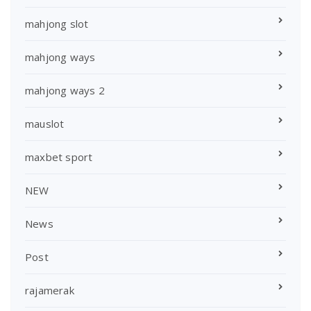
mahjong slot
mahjong ways
mahjong ways 2
mauslot
maxbet sport
NEW
News
Post
rajamerak