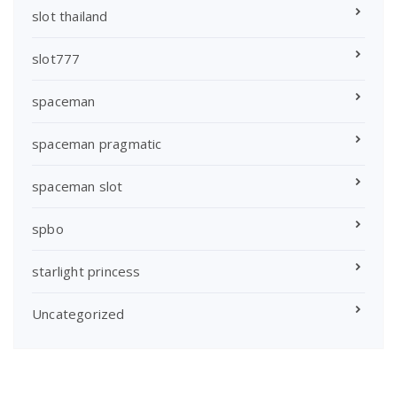
slot thailand
slot777
spaceman
spaceman pragmatic
spaceman slot
spbo
starlight princess
Uncategorized