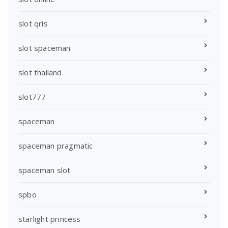
slot qris
slot spaceman
slot thailand
slot777
spaceman
spaceman pragmatic
spaceman slot
spbo
starlight princess