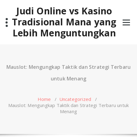
Skip
Judi Online vs Kasino
to
content
Tradisional Mana yang
Lebih Menguntungkan
Mauslot: Mengungkap Taktik dan Strategi Terbaru
untuk Menang
Home
/
Uncategorized
/
Mauslot: Mengungkap Taktik dan Strategi Terbaru untuk
Menang