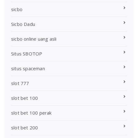
sicbo
Sicbo Dadu
sicbo online uang asli
Situs SBOTOP
situs spaceman
slot 777
slot bet 100
slot bet 100 perak
slot bet 200