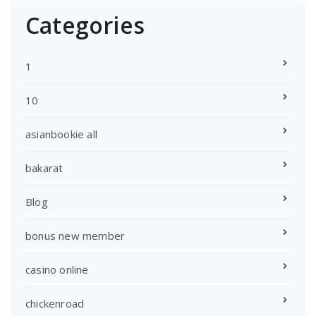
Categories
1
10
asianbookie all
bakarat
Blog
bonus new member
casino online
chickenroad