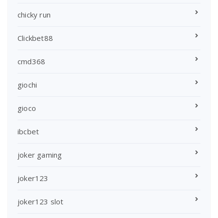
chicky run
Clickbet88
cmd368
giochi
gioco
ibcbet
joker gaming
joker123
joker123 slot