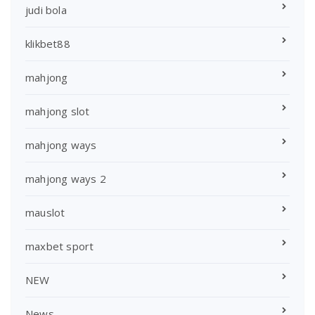
judi bola
klikbet88
mahjong
mahjong slot
mahjong ways
mahjong ways 2
mauslot
maxbet sport
NEW
News