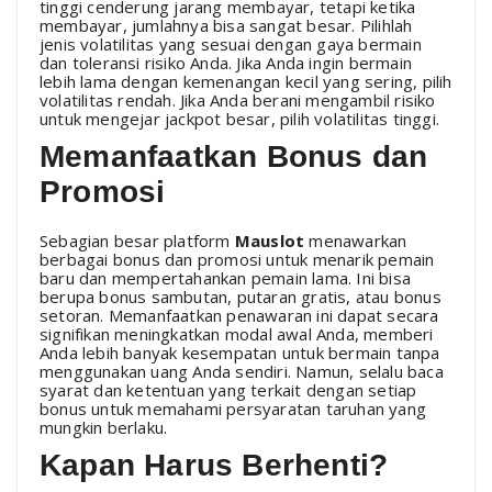
tinggi cenderung jarang membayar, tetapi ketika
membayar, jumlahnya bisa sangat besar. Pilihlah
jenis volatilitas yang sesuai dengan gaya bermain
dan toleransi risiko Anda. Jika Anda ingin bermain
lebih lama dengan kemenangan kecil yang sering, pilih
volatilitas rendah. Jika Anda berani mengambil risiko
untuk mengejar jackpot besar, pilih volatilitas tinggi.
Memanfaatkan Bonus dan
Promosi
Sebagian besar platform
Mauslot
menawarkan
berbagai bonus dan promosi untuk menarik pemain
baru dan mempertahankan pemain lama. Ini bisa
berupa bonus sambutan, putaran gratis, atau bonus
setoran. Memanfaatkan penawaran ini dapat secara
signifikan meningkatkan modal awal Anda, memberi
Anda lebih banyak kesempatan untuk bermain tanpa
menggunakan uang Anda sendiri. Namun, selalu baca
syarat dan ketentuan yang terkait dengan setiap
bonus untuk memahami persyaratan taruhan yang
mungkin berlaku.
Kapan Harus Berhenti?