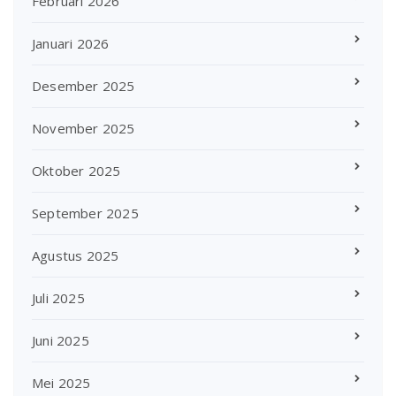
Februari 2026
Januari 2026
Desember 2025
November 2025
Oktober 2025
September 2025
Agustus 2025
Juli 2025
Juni 2025
Mei 2025