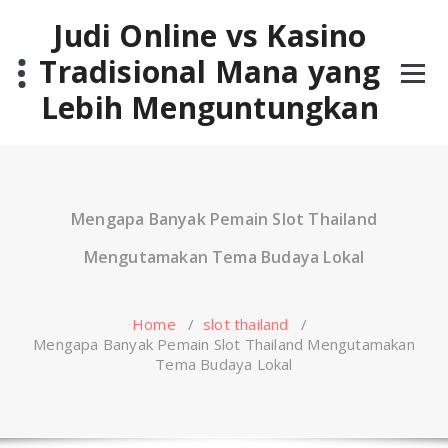
Skip
Judi Online vs Kasino
to
content
Tradisional Mana yang
Lebih Menguntungkan
Mengapa Banyak Pemain Slot Thailand
Mengutamakan Tema Budaya Lokal
Home
/
slot thailand
/
Mengapa Banyak Pemain Slot Thailand Mengutamakan
Tema Budaya Lokal