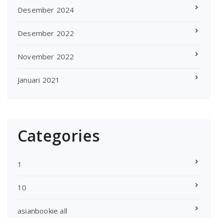
Desember 2024
Desember 2022
November 2022
Januari 2021
Categories
1
10
asianbookie all