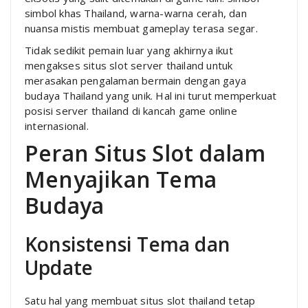
simbol khas Thailand, warna-warna cerah, dan
nuansa mistis membuat gameplay terasa segar.
Tidak sedikit pemain luar yang akhirnya ikut
mengakses situs slot server thailand untuk
merasakan pengalaman bermain dengan gaya
budaya Thailand yang unik. Hal ini turut memperkuat
posisi server thailand di kancah game online
internasional.
Peran Situs Slot dalam
Menyajikan Tema
Budaya
Konsistensi Tema dan
Update
Satu hal yang membuat situs slot thailand tetap