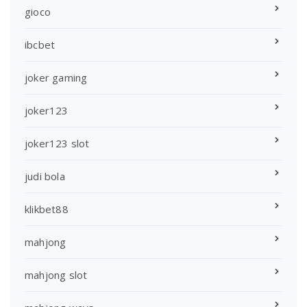
gioco
ibcbet
joker gaming
joker123
joker123 slot
judi bola
klikbet88
mahjong
mahjong slot