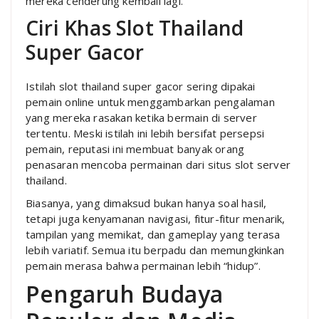
mereka cenderung kembali lagi.
Ciri Khas Slot Thailand
Super Gacor
Istilah slot thailand super gacor sering dipakai
pemain online untuk menggambarkan pengalaman
yang mereka rasakan ketika bermain di server
tertentu. Meski istilah ini lebih bersifat persepsi
pemain, reputasi ini membuat banyak orang
penasaran mencoba permainan dari situs slot server
thailand.
Biasanya, yang dimaksud bukan hanya soal hasil,
tetapi juga kenyamanan navigasi, fitur-fitur menarik,
tampilan yang memikat, dan gameplay yang terasa
lebih variatif. Semua itu berpadu dan memungkinkan
pemain merasa bahwa permainan lebih “hidup”.
Pengaruh Budaya