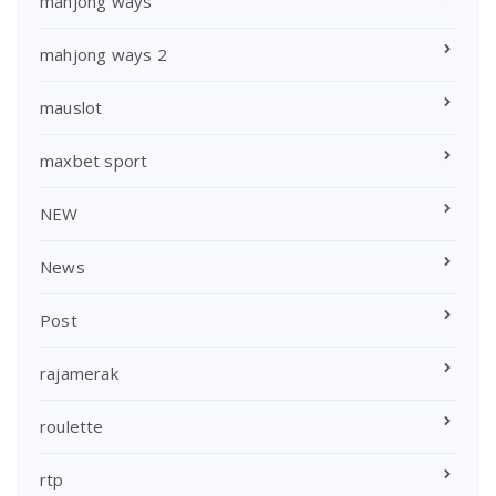
mahjong ways
mahjong ways 2
mauslot
maxbet sport
NEW
News
Post
rajamerak
roulette
rtp