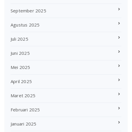
September 2025
Agustus 2025
Juli 2025
Juni 2025
Mei 2025
April 2025
Maret 2025
Februari 2025
Januari 2025