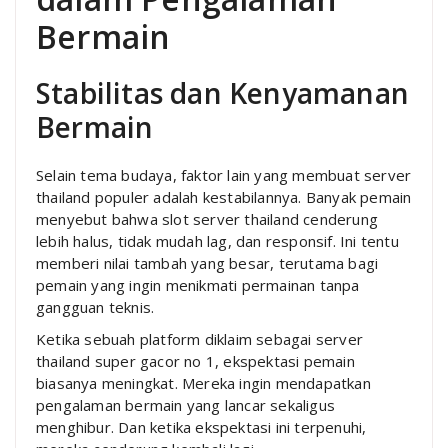
Bermain
Stabilitas dan Kenyamanan
Bermain
Selain tema budaya, faktor lain yang membuat server
thailand populer adalah kestabilannya. Banyak pemain
menyebut bahwa slot server thailand cenderung
lebih halus, tidak mudah lag, dan responsif. Ini tentu
memberi nilai tambah yang besar, terutama bagi
pemain yang ingin menikmati permainan tanpa
gangguan teknis.
Ketika sebuah platform diklaim sebagai server
thailand super gacor no 1, ekspektasi pemain
biasanya meningkat. Mereka ingin mendapatkan
pengalaman bermain yang lancar sekaligus
menghibur. Dan ketika ekspektasi ini terpenuhi,