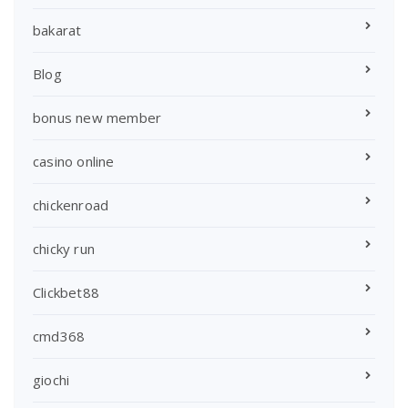
bakarat
Blog
bonus new member
casino online
chickenroad
chicky run
Clickbet88
cmd368
giochi