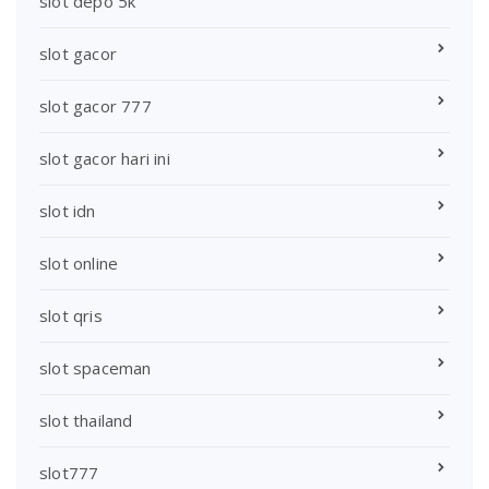
slot depo 5k
slot gacor
slot gacor 777
slot gacor hari ini
slot idn
slot online
slot qris
slot spaceman
slot thailand
slot777