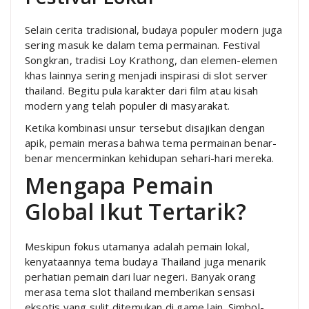
Selain cerita tradisional, budaya populer modern juga
sering masuk ke dalam tema permainan. Festival
Songkran, tradisi Loy Krathong, dan elemen-elemen
khas lainnya sering menjadi inspirasi di slot server
thailand. Begitu pula karakter dari film atau kisah
modern yang telah populer di masyarakat.
Ketika kombinasi unsur tersebut disajikan dengan
apik, pemain merasa bahwa tema permainan benar-
benar mencerminkan kehidupan sehari-hari mereka.
Mengapa Pemain
Global Ikut Tertarik?
Meskipun fokus utamanya adalah pemain lokal,
kenyataannya tema budaya Thailand juga menarik
perhatian pemain dari luar negeri. Banyak orang
merasa tema slot thailand memberikan sensasi
eksotis yang sulit ditemukan di game lain. Simbol-