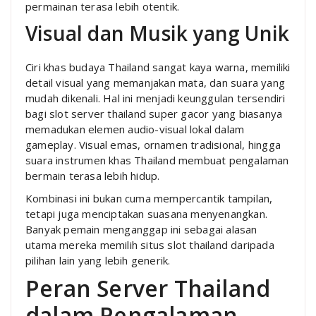
permainan terasa lebih otentik.
Visual dan Musik yang Unik
Ciri khas budaya Thailand sangat kaya warna, memiliki
detail visual yang memanjakan mata, dan suara yang
mudah dikenali. Hal ini menjadi keunggulan tersendiri
bagi slot server thailand super gacor yang biasanya
memadukan elemen audio-visual lokal dalam
gameplay. Visual emas, ornamen tradisional, hingga
suara instrumen khas Thailand membuat pengalaman
bermain terasa lebih hidup.
Kombinasi ini bukan cuma mempercantik tampilan,
tetapi juga menciptakan suasana menyenangkan.
Banyak pemain menganggap ini sebagai alasan
utama mereka memilih situs slot thailand daripada
pilihan lain yang lebih generik.
Peran Server Thailand
dalam Pengalaman