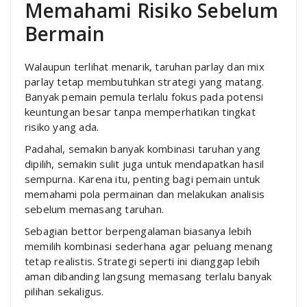
Memahami Risiko Sebelum
Bermain
Walaupun terlihat menarik, taruhan parlay dan mix
parlay tetap membutuhkan strategi yang matang.
Banyak pemain pemula terlalu fokus pada potensi
keuntungan besar tanpa memperhatikan tingkat
risiko yang ada.
Padahal, semakin banyak kombinasi taruhan yang
dipilih, semakin sulit juga untuk mendapatkan hasil
sempurna. Karena itu, penting bagi pemain untuk
memahami pola permainan dan melakukan analisis
sebelum memasang taruhan.
Sebagian bettor berpengalaman biasanya lebih
memilih kombinasi sederhana agar peluang menang
tetap realistis. Strategi seperti ini dianggap lebih
aman dibanding langsung memasang terlalu banyak
pilihan sekaligus.