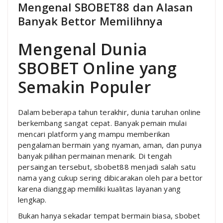
Mengenal SBOBET88 dan Alasan
Banyak Bettor Memilihnya
Mengenal Dunia
SBOBET Online yang
Semakin Populer
Dalam beberapa tahun terakhir, dunia taruhan online
berkembang sangat cepat. Banyak pemain mulai
mencari platform yang mampu memberikan
pengalaman bermain yang nyaman, aman, dan punya
banyak pilihan permainan menarik. Di tengah
persaingan tersebut, sbobet88 menjadi salah satu
nama yang cukup sering dibicarakan oleh para bettor
karena dianggap memiliki kualitas layanan yang
lengkap.
Bukan hanya sekadar tempat bermain biasa, sbobet