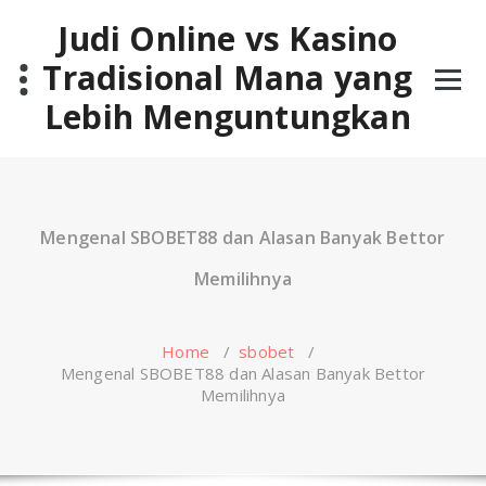
Skip
Judi Online vs Kasino
to
content
Tradisional Mana yang
Lebih Menguntungkan
Mengenal SBOBET88 dan Alasan Banyak Bettor
Memilihnya
Home
/
sbobet
/
Mengenal SBOBET88 dan Alasan Banyak Bettor
Memilihnya