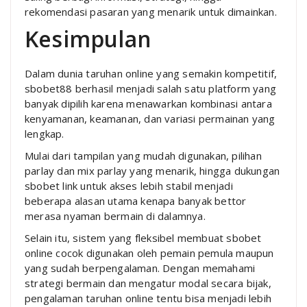
rekomendasi pasaran yang menarik untuk dimainkan.
Kesimpulan
Dalam dunia taruhan online yang semakin kompetitif,
sbobet88 berhasil menjadi salah satu platform yang
banyak dipilih karena menawarkan kombinasi antara
kenyamanan, keamanan, dan variasi permainan yang
lengkap.
Mulai dari tampilan yang mudah digunakan, pilihan
parlay dan mix parlay yang menarik, hingga dukungan
sbobet link untuk akses lebih stabil menjadi
beberapa alasan utama kenapa banyak bettor
merasa nyaman bermain di dalamnya.
Selain itu, sistem yang fleksibel membuat sbobet
online cocok digunakan oleh pemain pemula maupun
yang sudah berpengalaman. Dengan memahami
strategi bermain dan mengatur modal secara bijak,
pengalaman taruhan online tentu bisa menjadi lebih