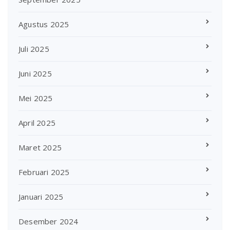
Agustus 2025
Juli 2025
Juni 2025
Mei 2025
April 2025
Maret 2025
Februari 2025
Januari 2025
Desember 2024