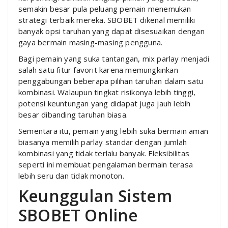
semakin besar pula peluang pemain menemukan
strategi terbaik mereka. SBOBET dikenal memiliki
banyak opsi taruhan yang dapat disesuaikan dengan
gaya bermain masing-masing pengguna.
Bagi pemain yang suka tantangan, mix parlay menjadi
salah satu fitur favorit karena memungkinkan
penggabungan beberapa pilihan taruhan dalam satu
kombinasi. Walaupun tingkat risikonya lebih tinggi,
potensi keuntungan yang didapat juga jauh lebih
besar dibanding taruhan biasa.
Sementara itu, pemain yang lebih suka bermain aman
biasanya memilih parlay standar dengan jumlah
kombinasi yang tidak terlalu banyak. Fleksibilitas
seperti ini membuat pengalaman bermain terasa
lebih seru dan tidak monoton.
Keunggulan Sistem
SBOBET Online