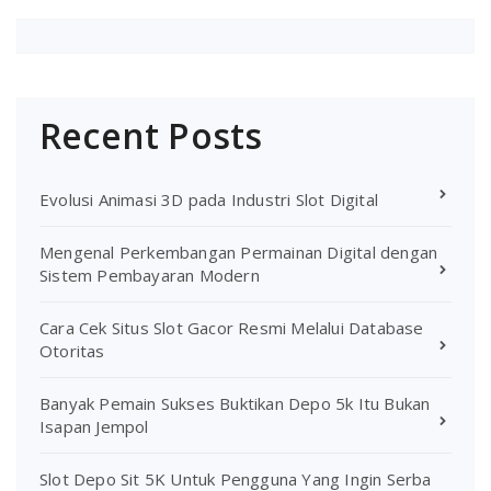
Recent Posts
Evolusi Animasi 3D pada Industri Slot Digital
Mengenal Perkembangan Permainan Digital dengan
Sistem Pembayaran Modern
Cara Cek Situs Slot Gacor Resmi Melalui Database
Otoritas
Banyak Pemain Sukses Buktikan Depo 5k Itu Bukan
Isapan Jempol
Slot Depo Sit 5K Untuk Pengguna Yang Ingin Serba