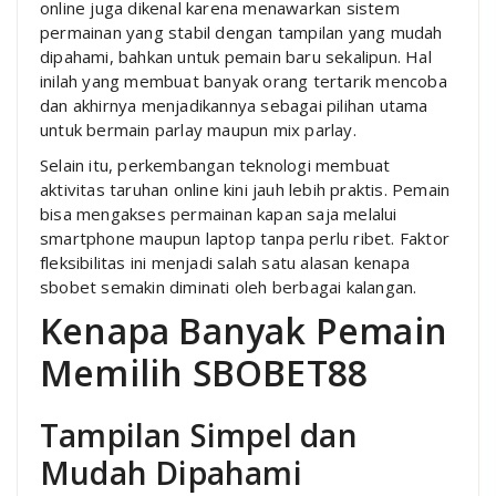
online juga dikenal karena menawarkan sistem
permainan yang stabil dengan tampilan yang mudah
dipahami, bahkan untuk pemain baru sekalipun. Hal
inilah yang membuat banyak orang tertarik mencoba
dan akhirnya menjadikannya sebagai pilihan utama
untuk bermain parlay maupun mix parlay.
Selain itu, perkembangan teknologi membuat
aktivitas taruhan online kini jauh lebih praktis. Pemain
bisa mengakses permainan kapan saja melalui
smartphone maupun laptop tanpa perlu ribet. Faktor
fleksibilitas ini menjadi salah satu alasan kenapa
sbobet semakin diminati oleh berbagai kalangan.
Kenapa Banyak Pemain
Memilih SBOBET88
Tampilan Simpel dan
Mudah Dipahami