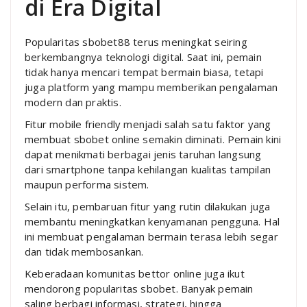
di Era Digital
Popularitas sbobet88 terus meningkat seiring
berkembangnya teknologi digital. Saat ini, pemain
tidak hanya mencari tempat bermain biasa, tetapi
juga platform yang mampu memberikan pengalaman
modern dan praktis.
Fitur mobile friendly menjadi salah satu faktor yang
membuat sbobet online semakin diminati. Pemain kini
dapat menikmati berbagai jenis taruhan langsung
dari smartphone tanpa kehilangan kualitas tampilan
maupun performa sistem.
Selain itu, pembaruan fitur yang rutin dilakukan juga
membantu meningkatkan kenyamanan pengguna. Hal
ini membuat pengalaman bermain terasa lebih segar
dan tidak membosankan.
Keberadaan komunitas bettor online juga ikut
mendorong popularitas sbobet. Banyak pemain
saling berbagi informasi, strategi, hingga