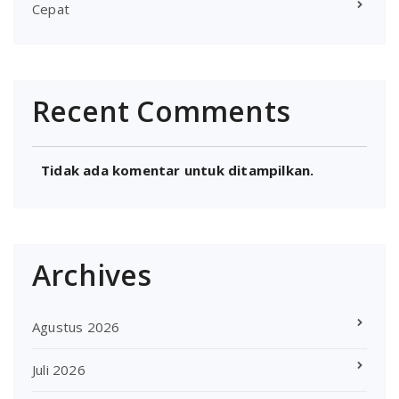
Cepat
Recent Comments
Tidak ada komentar untuk ditampilkan.
Archives
Agustus 2026
Juli 2026