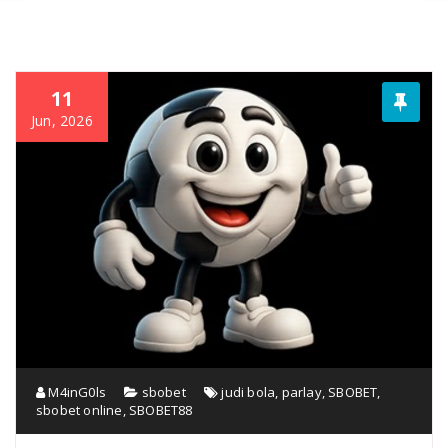
11
Jun, 2026
M4inG0ls
sbobet
judi bola
,
parlay
,
SBOBET
,
sbobet online
,
SBOBET88