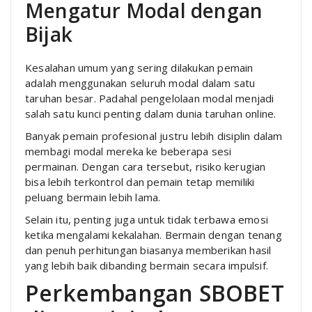
Mengatur Modal dengan
Bijak
Kesalahan umum yang sering dilakukan pemain
adalah menggunakan seluruh modal dalam satu
taruhan besar. Padahal pengelolaan modal menjadi
salah satu kunci penting dalam dunia taruhan online.
Banyak pemain profesional justru lebih disiplin dalam
membagi modal mereka ke beberapa sesi
permainan. Dengan cara tersebut, risiko kerugian
bisa lebih terkontrol dan pemain tetap memiliki
peluang bermain lebih lama.
Selain itu, penting juga untuk tidak terbawa emosi
ketika mengalami kekalahan. Bermain dengan tenang
dan penuh perhitungan biasanya memberikan hasil
yang lebih baik dibanding bermain secara impulsif.
Perkembangan SBOBET