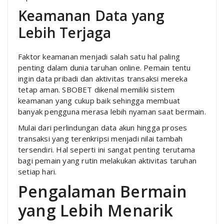
Keamanan Data yang
Lebih Terjaga
Faktor keamanan menjadi salah satu hal paling
penting dalam dunia taruhan online. Pemain tentu
ingin data pribadi dan aktivitas transaksi mereka
tetap aman. SBOBET dikenal memiliki sistem
keamanan yang cukup baik sehingga membuat
banyak pengguna merasa lebih nyaman saat bermain.
Mulai dari perlindungan data akun hingga proses
transaksi yang terenkripsi menjadi nilai tambah
tersendiri. Hal seperti ini sangat penting terutama
bagi pemain yang rutin melakukan aktivitas taruhan
setiap hari.
Pengalaman Bermain
yang Lebih Menarik