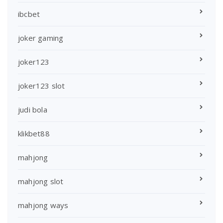
ibcbet
joker gaming
joker123
joker123 slot
judi bola
klikbet88
mahjong
mahjong slot
mahjong ways