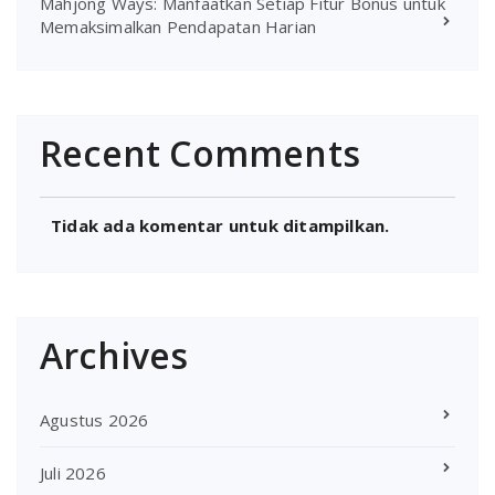
Mahjong Ways: Manfaatkan Setiap Fitur Bonus untuk
Memaksimalkan Pendapatan Harian
Recent Comments
Tidak ada komentar untuk ditampilkan.
Archives
Agustus 2026
Juli 2026