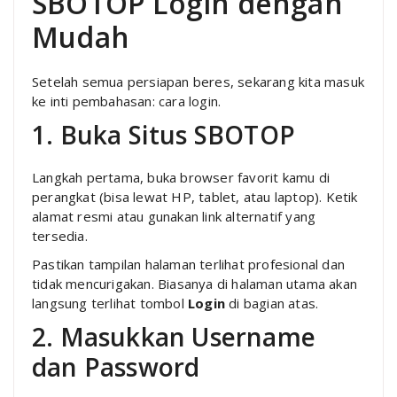
SBOTOP Login dengan
Mudah
Setelah semua persiapan beres, sekarang kita masuk
ke inti pembahasan: cara login.
1. Buka Situs SBOTOP
Langkah pertama, buka browser favorit kamu di
perangkat (bisa lewat HP, tablet, atau laptop). Ketik
alamat resmi atau gunakan link alternatif yang
tersedia.
Pastikan tampilan halaman terlihat profesional dan
tidak mencurigakan. Biasanya di halaman utama akan
langsung terlihat tombol
Login
di bagian atas.
2. Masukkan Username
dan Password