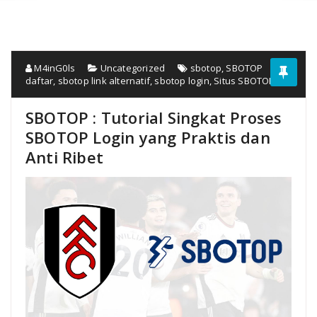
M4inG0ls
Uncategorized
sbotop
,
SBOTOP
daftar
,
sbotop link alternatif
,
sbotop login
,
Situs SBOTOP
SBOTOP : Tutorial Singkat Proses
SBOTOP Login yang Praktis dan
Anti Ribet