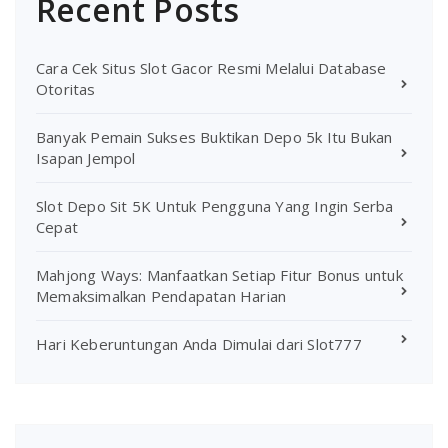
Recent Posts
Cara Cek Situs Slot Gacor Resmi Melalui Database
Otoritas
Banyak Pemain Sukses Buktikan Depo 5k Itu Bukan
Isapan Jempol
Slot Depo Sit 5K Untuk Pengguna Yang Ingin Serba
Cepat
Mahjong Ways: Manfaatkan Setiap Fitur Bonus untuk
Memaksimalkan Pendapatan Harian
Hari Keberuntungan Anda Dimulai dari Slot777