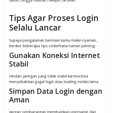
saldo, hingga melihat riwayat taruhan.
Tips Agar Proses Login
Selalu Lancar
Supaya pengalaman bermain kamu makin nyaman,
berikut beberapa tips sederhana namun penting:
Gunakan Koneksi Internet
Stabil
Hindari jaringan yang tidak stabil karena bisa
menyebabkan gagal login atau loading terlalu lama.
Simpan Data Login dengan
Aman
Jangan sembarangan membagikan username dan