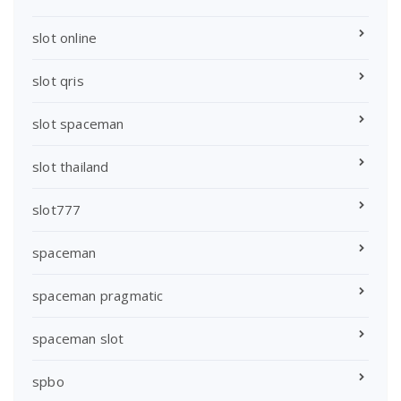
slot online
slot qris
slot spaceman
slot thailand
slot777
spaceman
spaceman pragmatic
spaceman slot
spbo