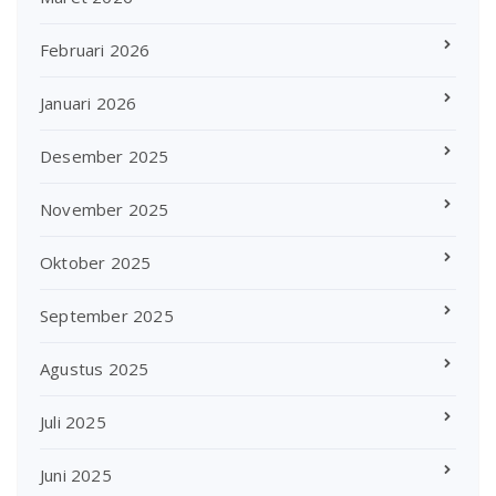
Februari 2026
Januari 2026
Desember 2025
November 2025
Oktober 2025
September 2025
Agustus 2025
Juli 2025
Juni 2025