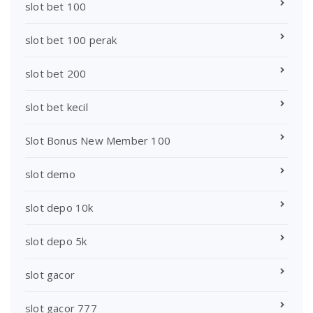
slot bet 100
slot bet 100 perak
slot bet 200
slot bet kecil
Slot Bonus New Member 100
slot demo
slot depo 10k
slot depo 5k
slot gacor
slot gacor 777