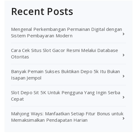
Recent Posts
Mengenal Perkembangan Permainan Digital dengan
Sistem Pembayaran Modern
Cara Cek Situs Slot Gacor Resmi Melalui Database
Otoritas
Banyak Pemain Sukses Buktikan Depo 5k Itu Bukan
Isapan Jempol
Slot Depo Sit 5K Untuk Pengguna Yang Ingin Serba
Cepat
Mahjong Ways: Manfaatkan Setiap Fitur Bonus untuk
Memaksimalkan Pendapatan Harian