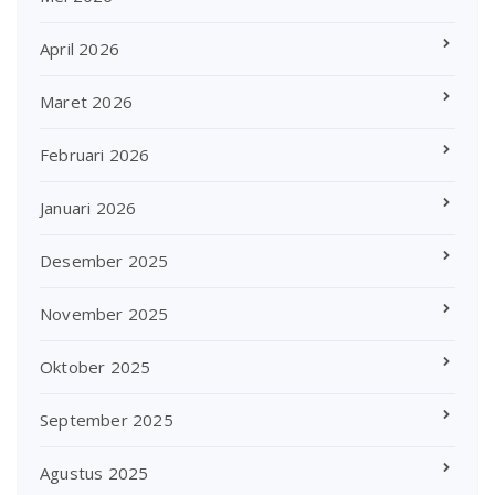
April 2026
Maret 2026
Februari 2026
Januari 2026
Desember 2025
November 2025
Oktober 2025
September 2025
Agustus 2025