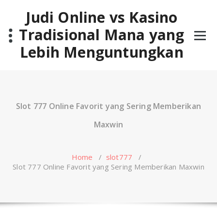
Skip
Judi Online vs Kasino
to
content
Tradisional Mana yang
Lebih Menguntungkan
Slot 777 Online Favorit yang Sering Memberikan
Maxwin
Home
/
slot777
/
Slot 777 Online Favorit yang Sering Memberikan Maxwin