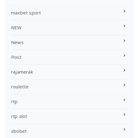
maxbet sport
NEW
News
Post
rajamerak
roulette
rtp
rtp slot
sbobet