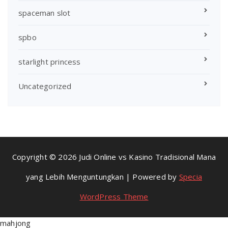
spaceman slot
spbo
starlight princess
Uncategorized
Copyright © 2026 Judi Online vs Kasino Tradisional Mana
yang Lebih Menguntungkan | Powered by
Specia
WordPress Theme
mahjong