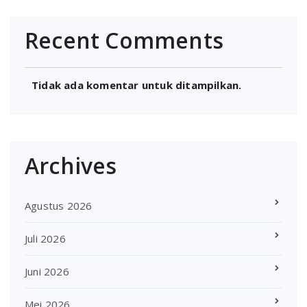
Recent Comments
Tidak ada komentar untuk ditampilkan.
Archives
Agustus 2026
Juli 2026
Juni 2026
Mei 2026