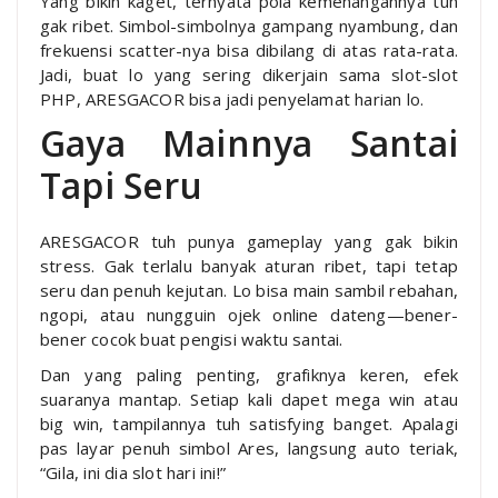
Yang bikin kaget, ternyata pola kemenangannya tuh
gak ribet. Simbol-simbolnya gampang nyambung, dan
frekuensi scatter-nya bisa dibilang di atas rata-rata.
Jadi, buat lo yang sering dikerjain sama slot-slot
PHP, ARESGACOR bisa jadi penyelamat harian lo.
Gaya Mainnya Santai
Tapi Seru
ARESGACOR tuh punya gameplay yang gak bikin
stress. Gak terlalu banyak aturan ribet, tapi tetap
seru dan penuh kejutan. Lo bisa main sambil rebahan,
ngopi, atau nungguin ojek online dateng—bener-
bener cocok buat pengisi waktu santai.
Dan yang paling penting, grafiknya keren, efek
suaranya mantap. Setiap kali dapet mega win atau
big win, tampilannya tuh satisfying banget. Apalagi
pas layar penuh simbol Ares, langsung auto teriak,
“Gila, ini dia slot hari ini!”