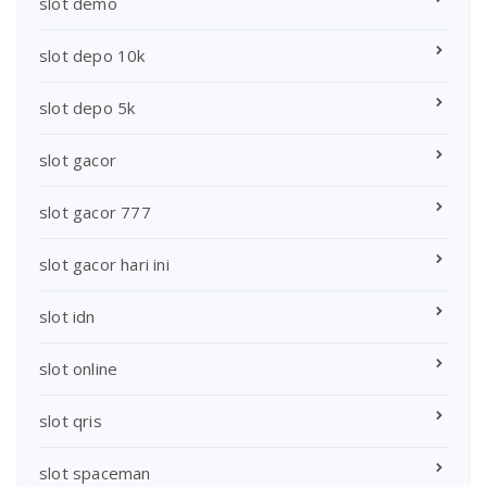
slot demo
slot depo 10k
slot depo 5k
slot gacor
slot gacor 777
slot gacor hari ini
slot idn
slot online
slot qris
slot spaceman