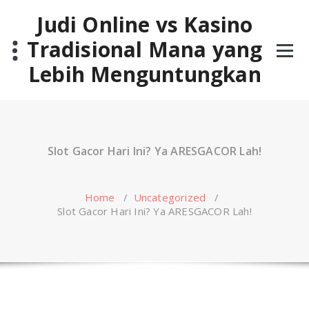
Skip
Judi Online vs Kasino
to
content
Tradisional Mana yang
Lebih Menguntungkan
Slot Gacor Hari Ini? Ya ARESGACOR Lah!
Home
/
Uncategorized
/
Slot Gacor Hari Ini? Ya ARESGACOR Lah!