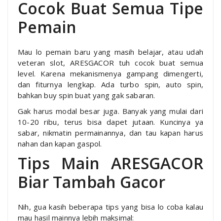
Cocok Buat Semua Tipe
Pemain
Mau lo pemain baru yang masih belajar, atau udah
veteran slot, ARESGACOR tuh cocok buat semua
level. Karena mekanismenya gampang dimengerti,
dan fiturnya lengkap. Ada turbo spin, auto spin,
bahkan buy spin buat yang gak sabaran.
Gak harus modal besar juga. Banyak yang mulai dari
10-20 ribu, terus bisa dapet jutaan. Kuncinya ya
sabar, nikmatin permainannya, dan tau kapan harus
nahan dan kapan gaspol.
Tips Main ARESGACOR
Biar Tambah Gacor
Nih, gua kasih beberapa tips yang bisa lo coba kalau
mau hasil mainnya lebih maksimal: