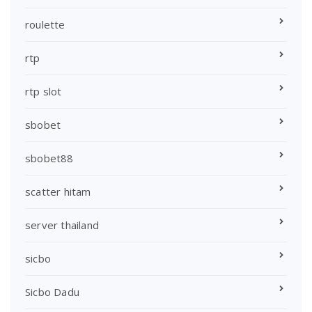
roulette
rtp
rtp slot
sbobet
sbobet88
scatter hitam
server thailand
sicbo
Sicbo Dadu