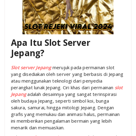
Apa Itu Slot Server
Jepang?
Slot server Jepang
merujuk pada permainan slot
yang disediakan oleh server yang berbasis di Jepang
atau menggunakan teknologi dari penyedia
perangkat lunak Jepang. Ciri khas dari permainan
slot
Jepang
adalah desainnya yang sangat terinspirasi
oleh budaya Jepang, seperti simbol koi, bunga
sakura, samurai, hingga mitologi Jepang. Dengan
grafis yang memukau dan animasi halus, permainan
ini memberikan pengalaman bermain yang lebih
menarik dan memuaskan.