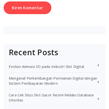
Recent Posts
Evolusi Animasi 3D pada Industri Slot Digital
Mengenal Perkembangan Permainan Digital dengan
Sistem Pembayaran Modern
Cara Cek Situs Slot Gacor Resmi Melalui Database
Otoritas