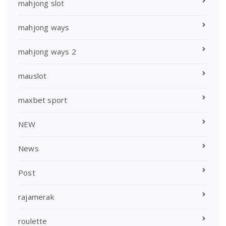
mahjong slot
mahjong ways
mahjong ways 2
mauslot
maxbet sport
NEW
News
Post
rajamerak
roulette