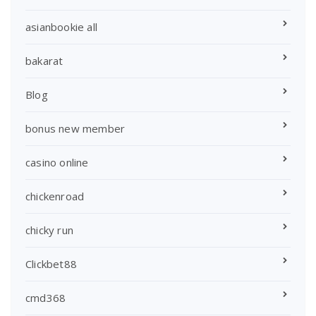
asianbookie all
bakarat
Blog
bonus new member
casino online
chickenroad
chicky run
Clickbet88
cmd368