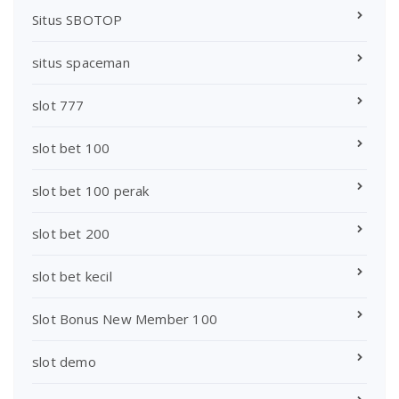
Situs SBOTOP
situs spaceman
slot 777
slot bet 100
slot bet 100 perak
slot bet 200
slot bet kecil
Slot Bonus New Member 100
slot demo