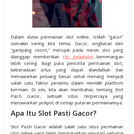
Dalam dunia permainan slot online, istilah “gacor”
semakin sering kita temui. Gacor, singkatan dari
“gampang coorn,” merujuk pada mesin slot yang
dianggap memberikan
rtp gadunslot
kemenangan
lebih sering. Bagi para pencinta permainan slot,
keberadaan situs yang dapat diandalkan dan
menawarkan peluang besar untuk menang menjadi
salah satu faktor penentu dalam memilih platform
bermain. Di sini, kita akan membahas tentang Slot
Pasti Gacor, sebuah situs terpercaya yang
menawarkan jackpot di setiap putaran permainannya.
Apa Itu Slot Pasti Gacor?
Slot Pasti Gacor adalah salah satu situs permainan
slot online yang telah mendapatkan reputasi sebagai