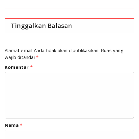
Tinggalkan Balasan
Alamat email Anda tidak akan dipublikasikan.
Ruas yang
wajib ditandai
*
Komentar
*
Nama
*