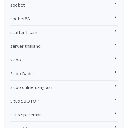
sbobet
sbobet88
scatter hitam
server thailand
sicbo
Sicbo Dadu
sicbo online uang asli
Situs SBOTOP
situs spaceman