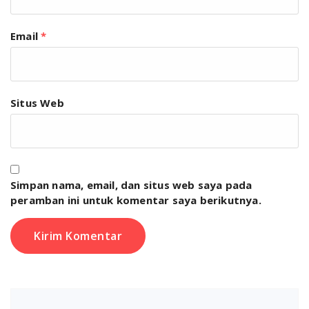
Email
*
Situs Web
Simpan nama, email, dan situs web saya pada
peramban ini untuk komentar saya berikutnya.