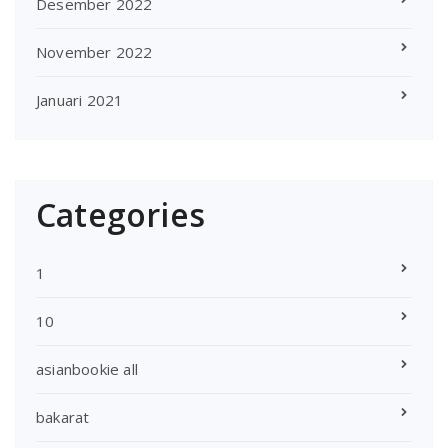
Desember 2022
November 2022
Januari 2021
Categories
1
10
asianbookie all
bakarat