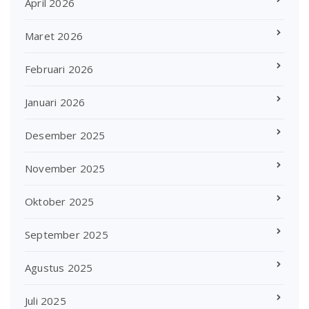
April 2026
Maret 2026
Februari 2026
Januari 2026
Desember 2025
November 2025
Oktober 2025
September 2025
Agustus 2025
Juli 2025