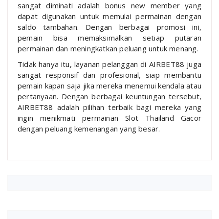
sangat diminati adalah bonus new member yang
dapat digunakan untuk memulai permainan dengan
saldo tambahan. Dengan berbagai promosi ini,
pemain bisa memaksimalkan setiap putaran
permainan dan meningkatkan peluang untuk menang.
Tidak hanya itu, layanan pelanggan di AIRBET88 juga
sangat responsif dan profesional, siap membantu
pemain kapan saja jika mereka menemui kendala atau
pertanyaan. Dengan berbagai keuntungan tersebut,
AIRBET88 adalah pilihan terbaik bagi mereka yang
ingin menikmati permainan Slot Thailand Gacor
dengan peluang kemenangan yang besar.