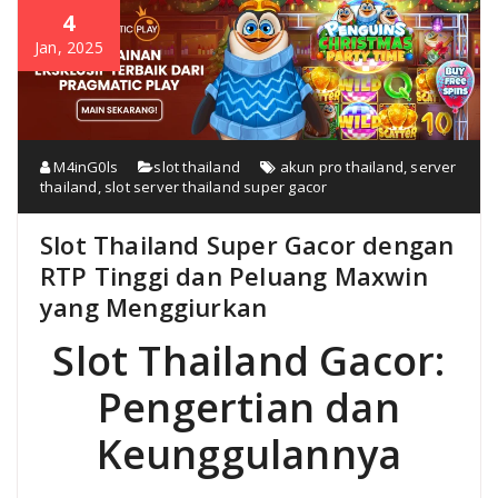
4
Jan, 2025
M4inG0ls
slot thailand
akun pro thailand
,
server
thailand
,
slot server thailand super gacor
Slot Thailand Super Gacor dengan
RTP Tinggi dan Peluang Maxwin
yang Menggiurkan
Slot Thailand Gacor:
Pengertian dan
Keunggulannya