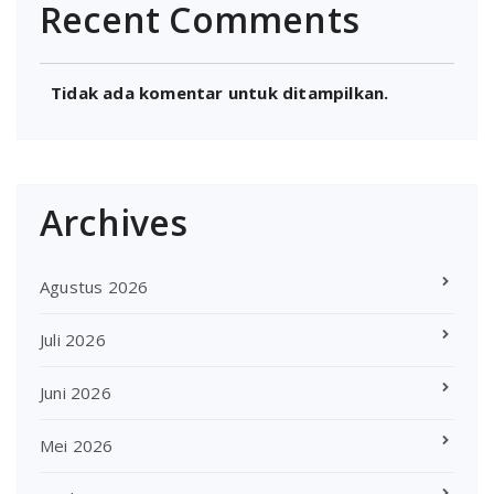
Recent Comments
Tidak ada komentar untuk ditampilkan.
Archives
Agustus 2026
Juli 2026
Juni 2026
Mei 2026