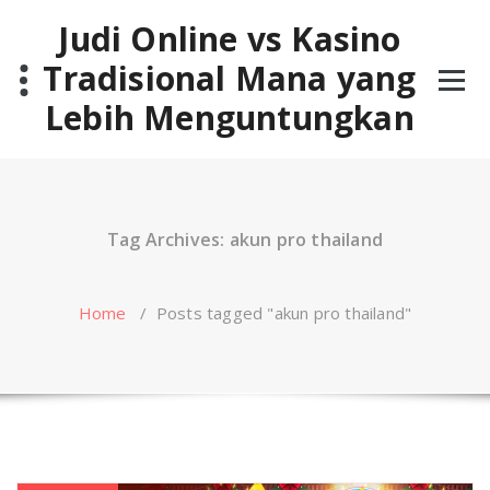
Skip
Judi Online vs Kasino
to
content
Tradisional Mana yang
Lebih Menguntungkan
Tag Archives: akun pro thailand
Home
/
Posts tagged "akun pro thailand"