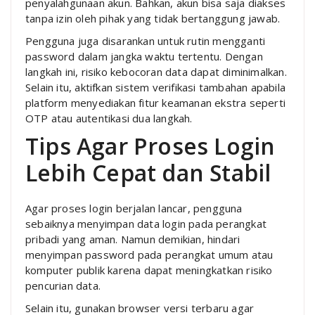
penyalahgunaan akun. Bahkan, akun bisa saja diakses
tanpa izin oleh pihak yang tidak bertanggung jawab.
Pengguna juga disarankan untuk rutin mengganti
password dalam jangka waktu tertentu. Dengan
langkah ini, risiko kebocoran data dapat diminimalkan.
Selain itu, aktifkan sistem verifikasi tambahan apabila
platform menyediakan fitur keamanan ekstra seperti
OTP atau autentikasi dua langkah.
Tips Agar Proses Login
Lebih Cepat dan Stabil
Agar proses login berjalan lancar, pengguna
sebaiknya menyimpan data login pada perangkat
pribadi yang aman. Namun demikian, hindari
menyimpan password pada perangkat umum atau
komputer publik karena dapat meningkatkan risiko
pencurian data.
Selain itu, gunakan browser versi terbaru agar