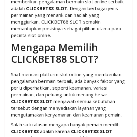
memberikan pengalaman bermain slot online terbaik
adalah
CLICKBET88 SLOT
. Dengan berbagai jenis
permainan yang menarik dan hadiah yang
menggiurkan, CLICKBET88 SLOT semakin
memantapkan posisinya sebagai pilihan utama para
pecinta slot online.
Mengapa Memilih
CLICKBET88 SLOT?
Saat mencari platform slot online yang memberikan
pengalaman bermain terbaik, ada banyak faktor yang
perlu diperhatikan, seperti keamanan, variasi
permainan, dan peluang untuk menang besar.
CLICKBET88 SLOT
menjawab semua kebutuhan
tersebut dengan menyediakan layanan yang
mengutamakan kenyamanan dan keamanan pemain.
Salah satu alasan mengapa banyak pemain memilih
CLICKBET88
adalah karena
CLICKBET88 SLOT