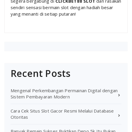
segera bergabung di
CLICKBET88 SLOT
dan rasakan
sendiri sensasi bermain slot dengan hadiah besar
yang menanti di setiap putaran!
Recent Posts
Mengenal Perkembangan Permainan Digital dengan
Sistem Pembayaran Modern
Cara Cek Situs Slot Gacor Resmi Melalui Database
Otoritas
Banyak Pemain Sukses Buktikan Depo 5k Itu Bukan