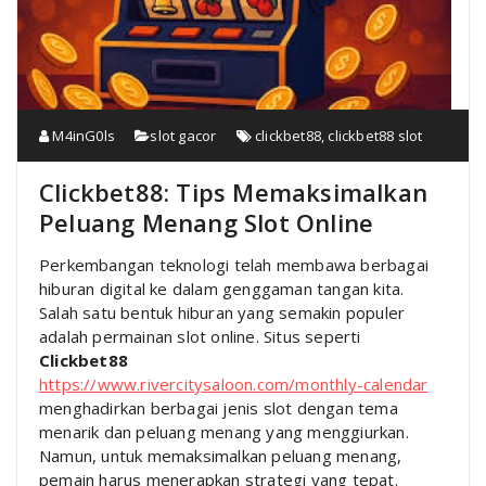
M4inG0ls
slot gacor
clickbet88
,
clickbet88 slot
Clickbet88: Tips Memaksimalkan
Peluang Menang Slot Online
Perkembangan teknologi telah membawa berbagai
hiburan digital ke dalam genggaman tangan kita.
Salah satu bentuk hiburan yang semakin populer
adalah permainan slot online. Situs seperti
Clickbet88
https://www.rivercitysaloon.com/monthly-calendar
menghadirkan berbagai jenis slot dengan tema
menarik dan peluang menang yang menggiurkan.
Namun, untuk memaksimalkan peluang menang,
pemain harus menerapkan strategi yang tepat.