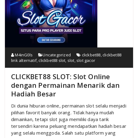
M4inG0ls
Uncategorized
clickbet88
,
clickbet88
link alternatif
,
clickbet88 slot
,
slot
,
slot gacor
CLICKBET88 SLOT: Slot Online
dengan Permainan Menarik dan
Hadiah Besar
Di dunia hiburan online, permainan slot selalu menjadi
pilihan favorit banyak orang. Tidak hanya mudah
dimainkan, tetapi slot juga memiliki daya tarik
tersendiri karena peluang mendapatkan hadiah besar
yang selalu menggoda. Salah satu platform yang