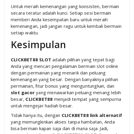
Untuk meraih kemenangan yang konsisten, bermain
secara teratur adalah kunci. Setiap sesi bermain
memberi Anda kesempatan baru untuk meraih
kemenangan, jadi jangan ragu untuk kembali bermain
setiap waktu.
Kesimpulan
CLICKBET88 SLOT
adalah pilihan yang tepat bagi
Anda yang mencari pengalaman bermain slot online
dengan permainan yang menarik dan peluang
kemenangan yang besar. Dengan banyaknya pilihan
permainan, fitur bonus yang menguntungkan, dan
slot gacor
yang menawarkan peluang menang lebih
besar,
CLICKBET88
menjadi tempat yang sempurna
untuk mengejar hadiah besar.
Tidak hanya itu, dengan
CLICKBET88 link alternatif
yang memungkinkan akses tanpa hambatan, Anda
bisa bermain kapan saja dan di mana saja. Jadi,