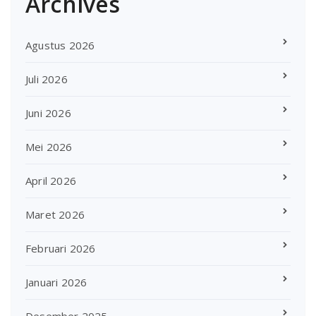
Archives
Agustus 2026
Juli 2026
Juni 2026
Mei 2026
April 2026
Maret 2026
Februari 2026
Januari 2026
Desember 2025