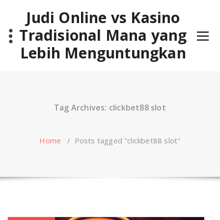
Skip
Judi Online vs Kasino
to
content
Tradisional Mana yang
Lebih Menguntungkan
Tag Archives: clickbet88 slot
Home
/
Posts tagged "clickbet88 slot"