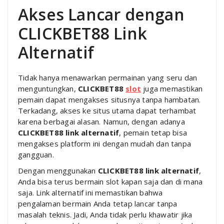
Akses Lancar dengan
CLICKBET88 Link
Alternatif
Tidak hanya menawarkan permainan yang seru dan
menguntungkan,
CLICKBET88
slot
juga memastikan
pemain dapat mengakses situsnya tanpa hambatan.
Terkadang, akses ke situs utama dapat terhambat
karena berbagai alasan. Namun, dengan adanya
CLICKBET88 link alternatif
, pemain tetap bisa
mengakses platform ini dengan mudah dan tanpa
gangguan.
Dengan menggunakan
CLICKBET88 link alternatif
,
Anda bisa terus bermain slot kapan saja dan di mana
saja. Link alternatif ini memastikan bahwa
pengalaman bermain Anda tetap lancar tanpa
masalah teknis. Jadi, Anda tidak perlu khawatir jika