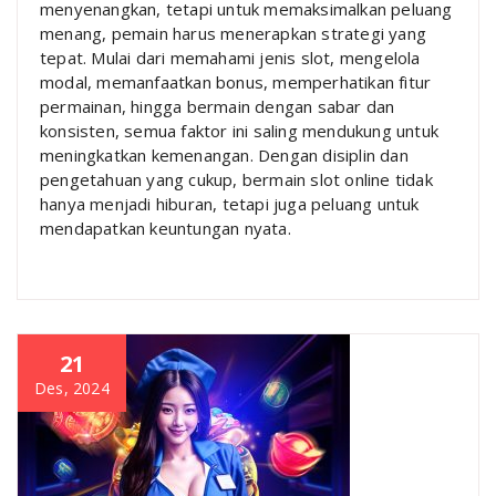
menyenangkan, tetapi untuk memaksimalkan peluang
menang, pemain harus menerapkan strategi yang
tepat. Mulai dari memahami jenis slot, mengelola
modal, memanfaatkan bonus, memperhatikan fitur
permainan, hingga bermain dengan sabar dan
konsisten, semua faktor ini saling mendukung untuk
meningkatkan kemenangan. Dengan disiplin dan
pengetahuan yang cukup, bermain slot online tidak
hanya menjadi hiburan, tetapi juga peluang untuk
mendapatkan keuntungan nyata.
21
Des, 2024