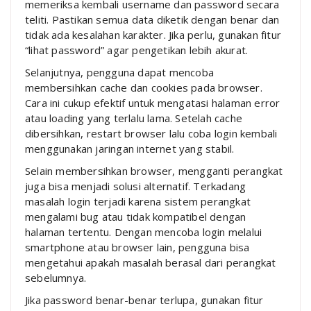
memeriksa kembali username dan password secara
teliti. Pastikan semua data diketik dengan benar dan
tidak ada kesalahan karakter. Jika perlu, gunakan fitur
“lihat password” agar pengetikan lebih akurat.
Selanjutnya, pengguna dapat mencoba
membersihkan cache dan cookies pada browser.
Cara ini cukup efektif untuk mengatasi halaman error
atau loading yang terlalu lama. Setelah cache
dibersihkan, restart browser lalu coba login kembali
menggunakan jaringan internet yang stabil.
Selain membersihkan browser, mengganti perangkat
juga bisa menjadi solusi alternatif. Terkadang
masalah login terjadi karena sistem perangkat
mengalami bug atau tidak kompatibel dengan
halaman tertentu. Dengan mencoba login melalui
smartphone atau browser lain, pengguna bisa
mengetahui apakah masalah berasal dari perangkat
sebelumnya.
Jika password benar-benar terlupa, gunakan fitur