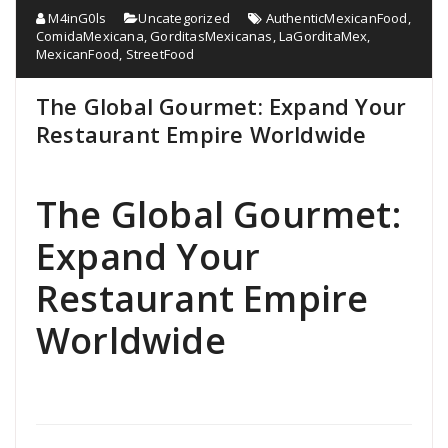
M4inG0ls
Uncategorized
AuthenticMexicanFood
,
ComidaMexicana
,
GorditasMexicanas
,
LaGorditaMex
,
MexicanFood
,
StreetFood
The Global Gourmet: Expand Your
Restaurant Empire Worldwide
The Global Gourmet:
Expand Your
Restaurant Empire
Worldwide