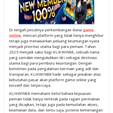
Di tengah pesatnya perkembangan dunia
game
online
, mencari platform yang tidak hanya menghibur
tetapi juga menawarkan peluang keuntungan nyata
menjadi prioritas utama bagi para pemain. Tahun
2025 menjadi saksi bagi KLIKWIN88, sebuah nama
yang semakin mengukuhkan diri sebagai destinasi
utama bagi para pemburu keuntungan. Dengan
komitmen pada pengalaman bermain yang adil dan
transparan, KLIKWIN88 hadir sebagai jawaban atas
kebutuhan pasar akan platform game online yang
inovatif dan terpercaya.
KLIKWIN88 memahami betul bahwa kepuasan
pemain tidak hanya terletak pada ragam permainan
yang disajikan, tetapi juga pada kemudahan akses,
keamanan data, dan tentu saja, potensi kemenangan