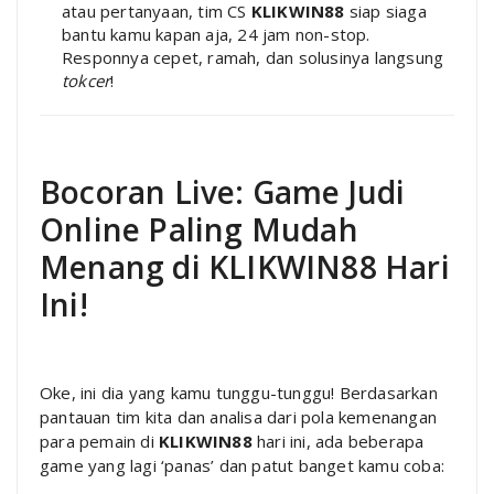
atau pertanyaan, tim CS
KLIKWIN88
siap siaga
bantu kamu kapan aja, 24 jam non-stop.
Responnya cepet, ramah, dan solusinya langsung
tokcer
!
Bocoran Live: Game Judi
Online Paling Mudah
Menang di KLIKWIN88 Hari
Ini!
Oke, ini dia yang kamu tunggu-tunggu! Berdasarkan
pantauan tim kita dan analisa dari pola kemenangan
para pemain di
KLIKWIN88
hari ini, ada beberapa
game yang lagi ‘panas’ dan patut banget kamu coba: