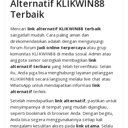
Alternatif KLIKWIN88
Terbaik
Mencari
link alternatif KLIKWIN88 terbaik
sangatlah mudah. Cara paling aman dan
direkomendasikan adalah dengan mengunjungi
forum-forum
judi online terpercaya
atau grup
komunitas KLIKWIN88 di media sosial. Admin atau
anggota senior seringkali membagikan
link
alternatif terbaru
yang telah terverifikasi. Selain
itu, Anda juga bisa menghubungi layanan pelanggan
KLIKWIN88 secara langsung melalui live chat atau
WhatsApp untuk mendapatkan informasi
link
alternatif
terkini.
Setelah mendapatkan
link alternatif
, pastikan untuk
menyimpannya di tempat yang mudah dijangkau,
seperti bookmark di browser Anda. Dengan begitu,
Anda bisa segera menggunakannya setiap kali
mengalami kesulitan akses pada
link utama
. Selalu