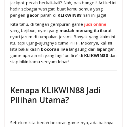
jackpot pecah berkali-kali? Nah, pas banget! Artikel ini
hadir sebagai ‘wangsit’ buat kamu semua yang
pengen
gacor
parah di
KLIKWIN88
hari ini juga!
Kita tahu, di tengah gempuran game
judi online
yang bejibun, nyari yang
mudah menang
itu ibarat
nyari jarum di tumpukan jerami. Banyak yang klaim ini
itu, tapi ujung-ujungnya cuma PHP. Makanya, kali ini
kita bakal kasih
bocoran live
langsung dari lapangan,
game apa aja sih yang lagi ‘on fire’ di
KLIKWIN88
dan
siap bikin kamu senyum lebar!
Kenapa KLIKWIN88 Jadi
Pilihan Utama?
Sebelum kita bedah bocoran game-nya, ada baiknya