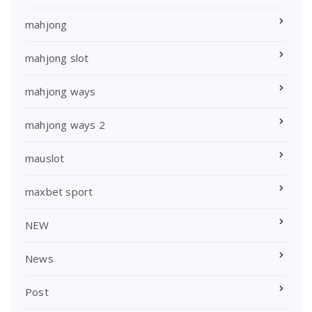
mahjong
mahjong slot
mahjong ways
mahjong ways 2
mauslot
maxbet sport
NEW
News
Post