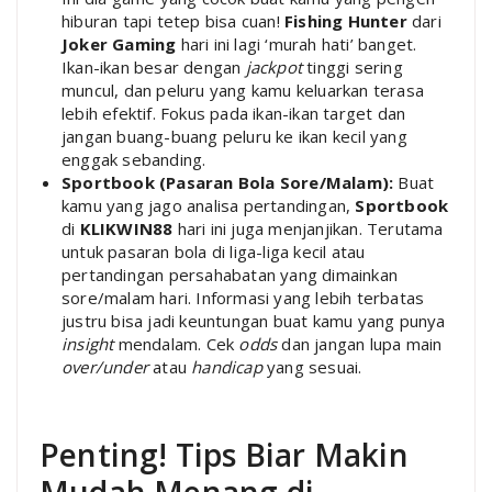
hiburan tapi tetep bisa cuan!
Fishing Hunter
dari
Joker Gaming
hari ini lagi ‘murah hati’ banget.
Ikan-ikan besar dengan
jackpot
tinggi sering
muncul, dan peluru yang kamu keluarkan terasa
lebih efektif. Fokus pada ikan-ikan target dan
jangan buang-buang peluru ke ikan kecil yang
enggak sebanding.
Sportbook (Pasaran Bola Sore/Malam):
Buat
kamu yang jago analisa pertandingan,
Sportbook
di
KLIKWIN88
hari ini juga menjanjikan. Terutama
untuk pasaran bola di liga-liga kecil atau
pertandingan persahabatan yang dimainkan
sore/malam hari. Informasi yang lebih terbatas
justru bisa jadi keuntungan buat kamu yang punya
insight
mendalam. Cek
odds
dan jangan lupa main
over/under
atau
handicap
yang sesuai.
Penting! Tips Biar Makin
Mudah Menang di