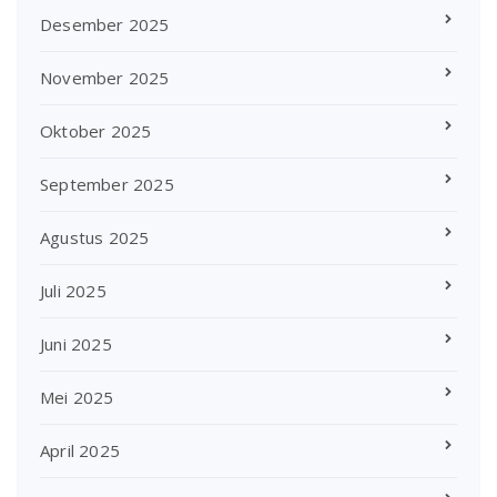
Desember 2025
November 2025
Oktober 2025
September 2025
Agustus 2025
Juli 2025
Juni 2025
Mei 2025
April 2025