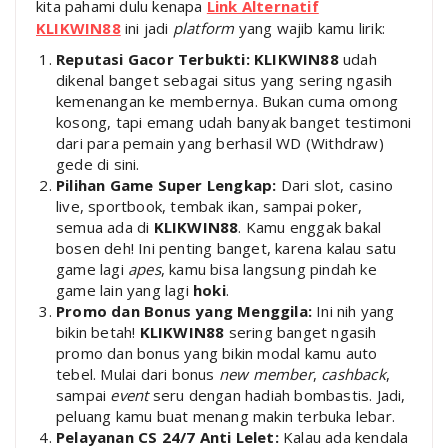
kita pahami dulu kenapa
Link Alternatif
KLIKWIN88
ini jadi
platform
yang wajib kamu lirik:
Reputasi Gacor Terbukti:
KLIKWIN88
udah
dikenal banget sebagai situs yang sering ngasih
kemenangan ke membernya. Bukan cuma omong
kosong, tapi emang udah banyak banget testimoni
dari para pemain yang berhasil WD (Withdraw)
gede di sini.
Pilihan Game Super Lengkap:
Dari slot, casino
live, sportbook, tembak ikan, sampai poker,
semua ada di
KLIKWIN88
. Kamu enggak bakal
bosen deh! Ini penting banget, karena kalau satu
game lagi
apes
, kamu bisa langsung pindah ke
game lain yang lagi
hoki
.
Promo dan Bonus yang Menggila:
Ini nih yang
bikin betah!
KLIKWIN88
sering banget ngasih
promo dan bonus yang bikin modal kamu auto
tebel. Mulai dari bonus
new member
,
cashback
,
sampai
event
seru dengan hadiah bombastis. Jadi,
peluang kamu buat menang makin terbuka lebar.
Pelayanan CS 24/7 Anti Lelet:
Kalau ada kendala