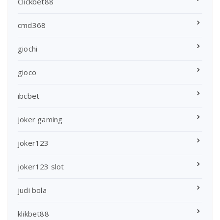
Clickbet88
cmd368
giochi
gioco
ibcbet
joker gaming
joker123
joker123 slot
judi bola
klikbet88