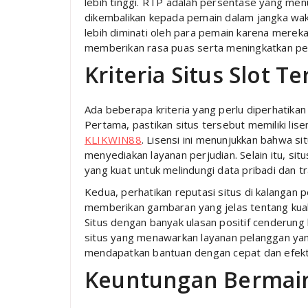
lebih tinggi. RTP adalah persentase yang me
dikembalikan kepada pemain dalam jangka wakt
lebih diminati oleh para pemain karena merek
memberikan rasa puas serta meningkatkan p
Kriteria Situs Slot T
Ada beberapa kriteria yang perlu diperhatikan
Pertama, pastikan situs tersebut memiliki lise
KLIKWIN88
. Lisensi ini menunjukkan bahwa s
menyediakan layanan perjudian. Selain itu, si
yang kuat untuk melindungi data pribadi dan t
Kedua, perhatikan reputasi situs di kalangan p
memberikan gambaran yang jelas tentang kual
Situs dengan banyak ulasan positif cenderung 
situs yang menawarkan layanan pelanggan yang
mendapatkan bantuan dengan cepat dan efekti
Keuntungan Bermain 