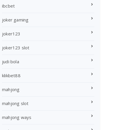
ibcbet
joker gaming
joker123
joker123 slot
judi bola
klikbet88
mahjong
mahjong slot
mahjong ways