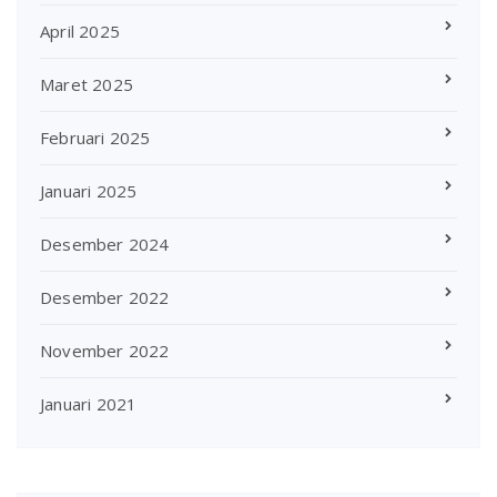
April 2025
Maret 2025
Februari 2025
Januari 2025
Desember 2024
Desember 2022
November 2022
Januari 2021