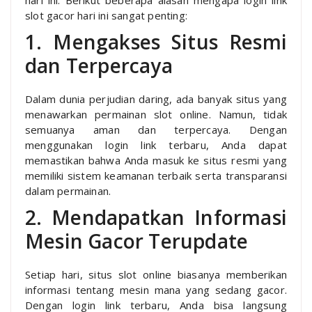
slot gacor hari ini sangat penting:
1. Mengakses Situs Resmi
dan Terpercaya
Dalam dunia perjudian daring, ada banyak situs yang
menawarkan permainan slot online. Namun, tidak
semuanya aman dan terpercaya. Dengan
menggunakan login link terbaru, Anda dapat
memastikan bahwa Anda masuk ke situs resmi yang
memiliki sistem keamanan terbaik serta transparansi
dalam permainan.
2. Mendapatkan Informasi
Mesin Gacor Terupdate
Setiap hari, situs slot online biasanya memberikan
informasi tentang mesin mana yang sedang gacor.
Dengan login link terbaru, Anda bisa langsung