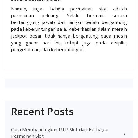
Namun, ingat bahwa permainan slot adalah
permainan peluang. Selalu bermain secara
bertanggung jawab dan jangan terlalu bergantung
pada keberuntungan saja. Keberhasilan dalam meraih
jackpot besar tidak hanya bergantung pada mesin
yang gacor hari ini, tetapi juga pada disiplin,
pengetahuan, dan keberuntungan.
Recent Posts
Cara Membandingkan RTP Slot dari Berbagai
Permainan Slot