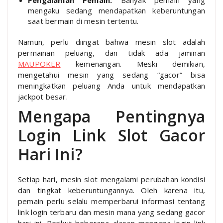
mengaku sedang mendapatkan keberuntungan
saat bermain di mesin tertentu.
Namun, perlu diingat bahwa mesin slot adalah
permainan peluang, dan tidak ada jaminan
MAUPOKER
kemenangan. Meski demikian,
mengetahui mesin yang sedang “gacor” bisa
meningkatkan peluang Anda untuk mendapatkan
jackpot besar.
Mengapa Pentingnya
Login Link Slot Gacor
Hari Ini?
Setiap hari, mesin slot mengalami perubahan kondisi
dan tingkat keberuntungannya. Oleh karena itu,
pemain perlu selalu memperbarui informasi tentang
link login terbaru dan mesin mana yang sedang gacor
hari ini. Berikut beberapa alasan mengapa login link