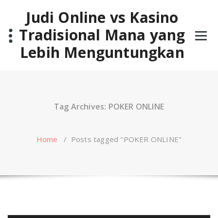
Skip
Judi Online vs Kasino
to
content
Tradisional Mana yang
Lebih Menguntungkan
Tag Archives: POKER ONLINE
Home
/
Posts tagged "POKER ONLINE"