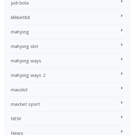
judi bola
klikbet88
mahjong
mahjong slot
mahjong ways
mahjong ways 2
mauslot
maxbet sport
NEW
News