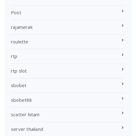
Post
rajamerak
roulette
rtp
rtp slot
sbobet
sbobet88
scatter hitam
server thailand