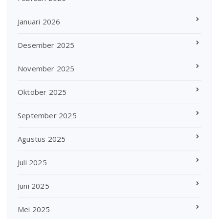
Januari 2026
Desember 2025
November 2025
Oktober 2025
September 2025
Agustus 2025
Juli 2025
Juni 2025
Mei 2025