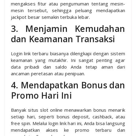
mengakses fitur atau pengumuman tentang mesin-
mesin tersebut, sehingga peluang mendapatkan
jackpot besar semakin terbuka lebar.
3. Menjamin Kemudahan
dan Keamanan Transaksi
Login link terbaru biasanya dilengkapi dengan sistem
keamanan yang mutakhir. Ini sangat penting agar
data pribadi dan saldo Anda tetap aman dari
ancaman peretasan atau penipuan.
4. Mendapatkan Bonus dan
Promo Hari Ini
Banyak situs slot online menawarkan bonus menarik
setiap hari, seperti bonus deposit, cashback, atau
free spin. Melalui login link hari ini, Anda bisa langsung
mendapatkan akses ke promo terbaru dan