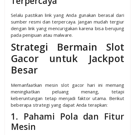
Terpercaya
Selalu pastikan link yang Anda gunakan berasal dari
sumber resmi dan terpercaya. Jangan mudah tergiur
dengan link yang mencurigakan karena bisa berujung
pada penipuan atau malware.
Strategi Bermain Slot
Gacor untuk Jackpot
Besar
Memanfaatkan mesin slot gacor hari ini memang
meningkatkan peluang menang, tetapi
keberuntungan tetap menjadi faktor utama. Berikut
beberapa strategi yang dapat Anda terapkan:
1. Pahami Pola dan Fitur
Mesin