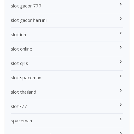
slot gacor 777
slot gacor hari ini
slot idn
slot online
slot qris
slot spaceman
slot thailand
slot777
spaceman