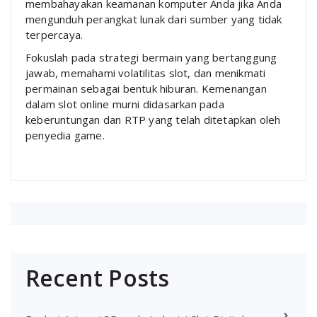
membahayakan keamanan komputer Anda jika Anda
mengunduh perangkat lunak dari sumber yang tidak
terpercaya.
Fokuslah pada strategi bermain yang bertanggung
jawab, memahami volatilitas slot, dan menikmati
permainan sebagai bentuk hiburan. Kemenangan
dalam slot online murni didasarkan pada
keberuntungan dan RTP yang telah ditetapkan oleh
penyedia game.
Recent Posts