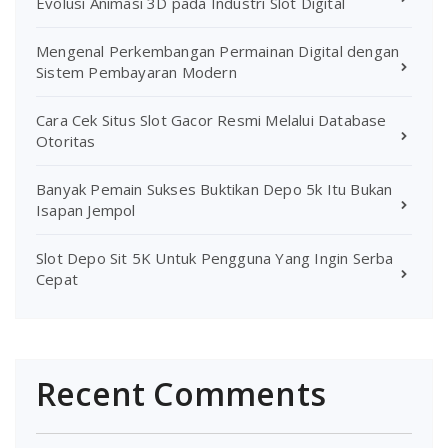
Evolusi Animasi 3D pada Industri Slot Digital
Mengenal Perkembangan Permainan Digital dengan
Sistem Pembayaran Modern
Cara Cek Situs Slot Gacor Resmi Melalui Database
Otoritas
Banyak Pemain Sukses Buktikan Depo 5k Itu Bukan
Isapan Jempol
Slot Depo Sit 5K Untuk Pengguna Yang Ingin Serba
Cepat
Recent Comments