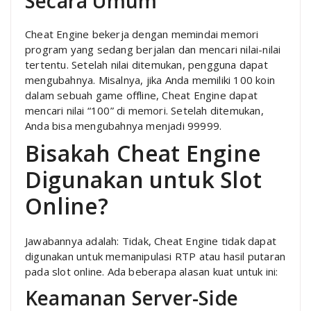
Secara Umum
Cheat Engine bekerja dengan memindai memori
program yang sedang berjalan dan mencari nilai-nilai
tertentu. Setelah nilai ditemukan, pengguna dapat
mengubahnya. Misalnya, jika Anda memiliki 100 koin
dalam sebuah game offline, Cheat Engine dapat
mencari nilai “100” di memori. Setelah ditemukan,
Anda bisa mengubahnya menjadi 99999.
Bisakah Cheat Engine
Digunakan untuk Slot
Online?
Jawabannya adalah: Tidak, Cheat Engine tidak dapat
digunakan untuk memanipulasi RTP atau hasil putaran
pada slot online. Ada beberapa alasan kuat untuk ini:
Keamanan Server-Side