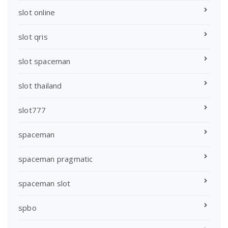
slot online
slot qris
slot spaceman
slot thailand
slot777
spaceman
spaceman pragmatic
spaceman slot
spbo