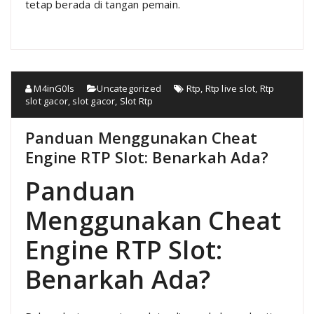
tetap berada di tangan pemain.
M4inG0ls
Uncategorized
Rtp
,
Rtp live slot
,
Rtp
slot gacor
,
slot gacor
,
Slot Rtp
Panduan Menggunakan Cheat
Engine RTP Slot: Benarkah Ada?
Panduan
Menggunakan Cheat
Engine RTP Slot:
Benarkah Ada?