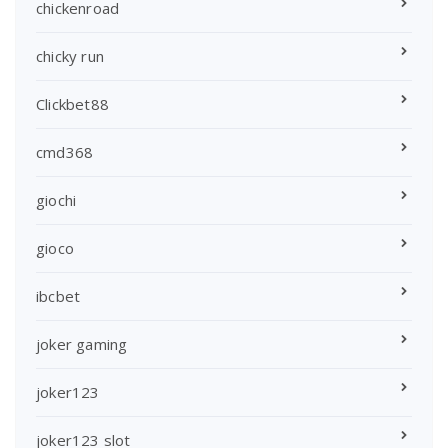
chickenroad
chicky run
Clickbet88
cmd368
giochi
gioco
ibcbet
joker gaming
joker123
joker123 slot