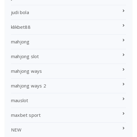
judi bola
klikbet88
mahjong
mahjong slot
mahjong ways
mahjong ways 2
mauslot
maxbet sport
NEW