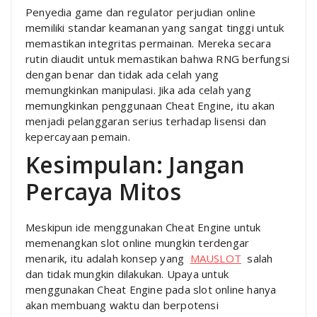
Penyedia game dan regulator perjudian online
memiliki standar keamanan yang sangat tinggi untuk
memastikan integritas permainan. Mereka secara
rutin diaudit untuk memastikan bahwa RNG berfungsi
dengan benar dan tidak ada celah yang
memungkinkan manipulasi. Jika ada celah yang
memungkinkan penggunaan Cheat Engine, itu akan
menjadi pelanggaran serius terhadap lisensi dan
kepercayaan pemain.
Kesimpulan: Jangan
Percaya Mitos
Meskipun ide menggunakan Cheat Engine untuk
memenangkan slot online mungkin terdengar
menarik, itu adalah konsep yang
MAUSLOT
salah
dan tidak mungkin dilakukan. Upaya untuk
menggunakan Cheat Engine pada slot online hanya
akan membuang waktu dan berpotensi