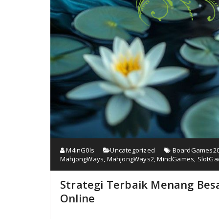
M4inG0ls
Uncategorized
BoardGames2
MahjongWays
,
MahjongWays2
,
MindGames
,
SlotGa
Strategi Terbaik Menang Bes
Online