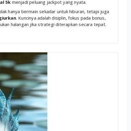
al 5k
menjadi peluang jackpot yang nyata.
dak hanya bermain sekadar untuk hiburan, tetapi juga
giurkan
. Kuncinya adalah disiplin, fokus pada bonus,
kan halangan jika strategi diterapkan secara tepat.