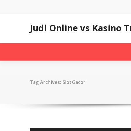
Skip
to
content
Judi Online vs Kasino
Tag Archives: SlotGacor