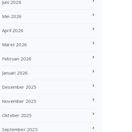
Juni 2026
Mei 2026
April 2026
Maret 2026
Februari 2026
Januari 2026
Desember 2025
November 2025
Oktober 2025
September 2025