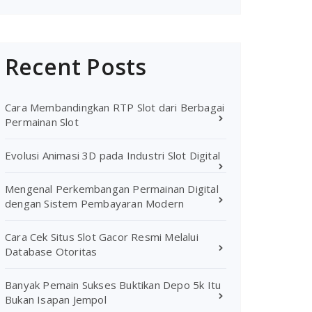
Recent Posts
Cara Membandingkan RTP Slot dari Berbagai
Permainan Slot
Evolusi Animasi 3D pada Industri Slot Digital
Mengenal Perkembangan Permainan Digital
dengan Sistem Pembayaran Modern
Cara Cek Situs Slot Gacor Resmi Melalui
Database Otoritas
Banyak Pemain Sukses Buktikan Depo 5k Itu
Bukan Isapan Jempol