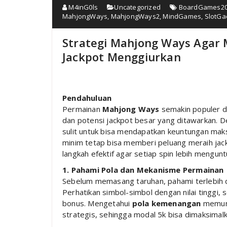
M4inG0ls
Uncategorized
BoardGames2
MahjongWays
,
MahjongWays2
,
MindGames
,
SlotGa
Strategi Mahjong Ways Agar
Jackpot Menggiurkan
Pendahuluan
Permainan
Mahjong Ways
semakin populer di
dan potensi jackpot besar yang ditawarkan. D
sulit untuk bisa mendapatkan keuntungan mak
minim tetap bisa memberi peluang meraih jack
langkah efektif agar setiap spin lebih mengun
1. Pahami Pola dan Mekanisme Permainan
Sebelum memasang taruhan, pahami terlebih 
Perhatikan simbol-simbol dengan nilai tinggi,
bonus. Mengetahui
pola kemenangan
memung
strategis, sehingga modal 5k bisa dimaksimal