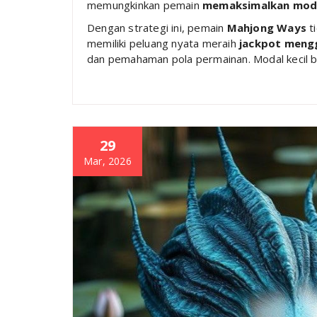
memungkinkan pemain
memaksimalkan mod
Dengan strategi ini, pemain
Mahjong Ways
ti
memiliki peluang nyata meraih
jackpot meng
dan pemahaman pola permainan. Modal kecil bu
29
Mar, 2026