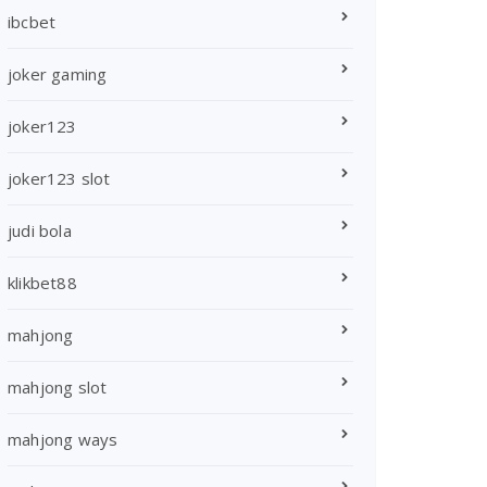
ibcbet
joker gaming
joker123
joker123 slot
judi bola
klikbet88
mahjong
mahjong slot
mahjong ways