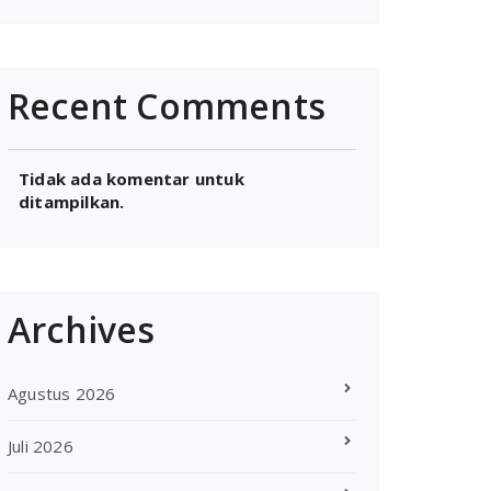
Recent Comments
Tidak ada komentar untuk
ditampilkan.
Archives
Agustus 2026
Juli 2026