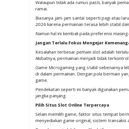
Walaupun tidak ada rumus pasti, banyak pemai
ramai.
Biasanya jam-jam santai seperti pagi atau lar
2026 karena permainan terasa lebih stabil dan
Namun hal ini kembali pada preferensi masin
Jangan Terlalu Fokus Mengejar Kemenang
Kesalahan terbesar pemain slot adalah terlalu
Akibatnya, permainan menjadi tidak terkontro
Game Microgaming yang stabil sebenarnya lebih
di dalam permainan. Dengan pola bermain ya
game.
Pendekatan seperti ini banyak digunakan pem
jangka panjang.
Pilih Situs Slot Online Terpercaya
Selain memilih game, faktor situs tempat berm
menyediakan game original, sistem transaksi 