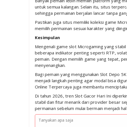
Banyak pemain lebih memilih platform yang me
untuk semua kalangan. Selain itu, situs terper
sehingga permainan berjalan lancar tanpa gan
Pastikan juga situs memiliki koleksi game Mi
memilih permainan sesuai karakter yang diingi
Kesimpulan
Mengenali game slot Microgaming yang stabil 
beberapa indikator penting seperti RTP, volat
pemain. Dengan memilih game yang tepat, pe
menyenangkan.
Bagi pemain yang menggunakan Slot Depo 5K 
menjadi langkah penting agar modal bisa diguna
Online Terpercaya juga membantu menciptaka
Di tahun 2026, tren Slot Gacor Hari Ini dipe
stabil dan fitur menarik dari provider besar 
permainan sebelum mulai bermain menjadi hal