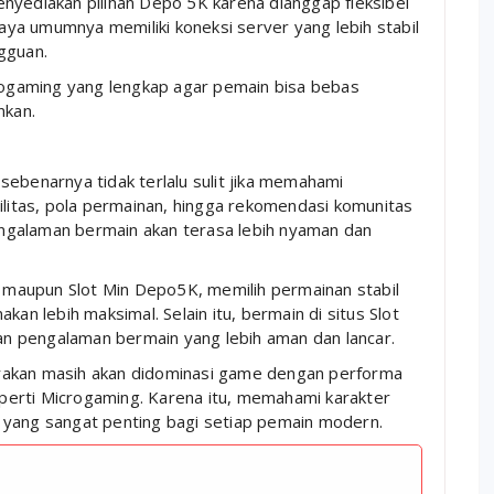
nyediakan pilihan Depo 5K karena dianggap fleksibel
caya umumnya memiliki koneksi server yang lebih stabil
gguan.
crogaming yang lengkap agar pemain bisa bebas
nkan.
sebenarnya tidak terlalu sulit jika memahami
ilitas, pola permainan, hingga rekomendasi komunitas
ngalaman bermain akan terasa lebih nyaman dan
maupun Slot Min Depo5K, memilih permainan stabil
kan lebih maksimal. Selain itu, bermain di situs Slot
n pengalaman bermain yang lebih aman dan lancar.
rkirakan masih akan didominasi game dengan performa
seperti Microgaming. Karena itu, memahami karakter
 yang sangat penting bagi setiap pemain modern.