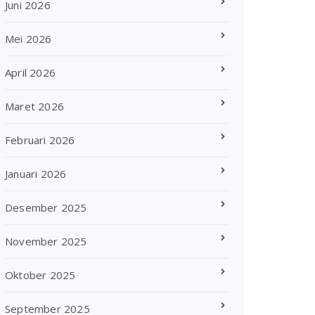
Juni 2026
Mei 2026
April 2026
Maret 2026
Februari 2026
Januari 2026
Desember 2025
November 2025
Oktober 2025
September 2025