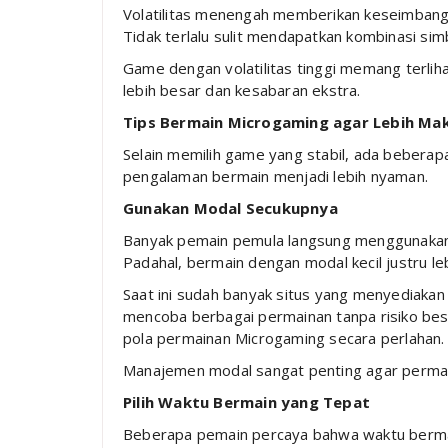
Volatilitas menengah memberikan keseimbanga
Tidak terlalu sulit mendapatkan kombinasi sim
Game dengan volatilitas tinggi memang terli
lebih besar dan kesabaran ekstra.
Tips Bermain Microgaming agar Lebih Ma
Selain memilih game yang stabil, ada beberap
pengalaman bermain menjadi lebih nyaman.
Gunakan Modal Secukupnya
Banyak pemain pemula langsung menggunakan
Padahal, bermain dengan modal kecil justru le
Saat ini sudah banyak situs yang menyediakan
mencoba berbagai permainan tanpa risiko bes
pola permainan Microgaming secara perlahan.
Manajemen modal sangat penting agar permain
Pilih Waktu Bermain yang Tepat
Beberapa pemain percaya bahwa waktu berm