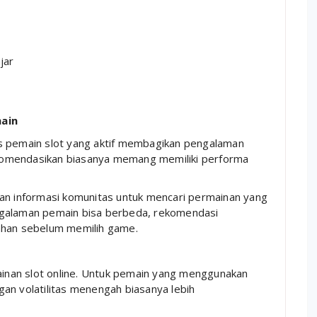
jar
ain
s pemain slot yang aktif membagikan pengalaman
komendasikan biasanya memang memiliki performa
kan informasi komunitas untuk mencari permainan yang
ngalaman pemain bisa berbeda, rekomendasi
ahan sebelum memilih game.
mainan slot online. Untuk pemain yang menggunakan
an volatilitas menengah biasanya lebih