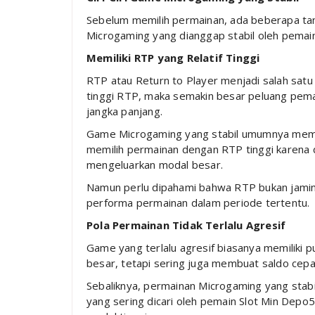
Sebelum memilih permainan, ada beberapa tan
Microgaming yang dianggap stabil oleh pemai
Memiliki RTP yang Relatif Tinggi
RTP atau Return to Player menjadi salah satu
tinggi RTP, maka semakin besar peluang pem
jangka panjang.
Game Microgaming yang stabil umumnya memil
memilih permainan dengan RTP tinggi karena 
mengeluarkan modal besar.
Namun perlu dipahami bahwa RTP bukan jamina
performa permainan dalam periode tertentu.
Pola Permainan Tidak Terlalu Agresif
Game yang terlalu agresif biasanya memiliki 
besar, tetapi sering juga membuat saldo cepa
Sebaliknya, permainan Microgaming yang stabil
yang sering dicari oleh pemain Slot Min Depo