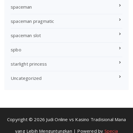
spaceman
spaceman pragmatic
spaceman slot
spbo
starlight princess
Uncategorized
Copyright © 2026 Judi Online vs Kasino Tradisional Mana
yang Lebih Menguntungkan | Powered by
Specia