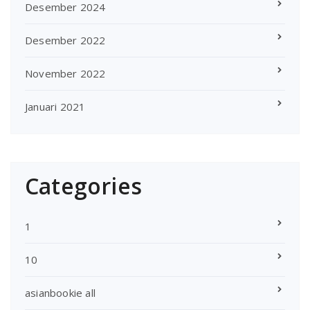
Desember 2024
Desember 2022
November 2022
Januari 2021
Categories
1
10
asianbookie all