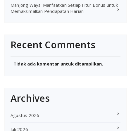
Mahjong Ways: Manfaatkan Setiap Fitur Bonus untuk
Memaksimalkan Pendapatan Harian
Recent Comments
Tidak ada komentar untuk ditampilkan.
Archives
Agustus 2026
Juli 2026