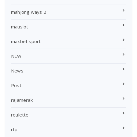
mahjong ways 2
mauslot
maxbet sport
NEW
News
Post
rajamerak
roulette
rtp