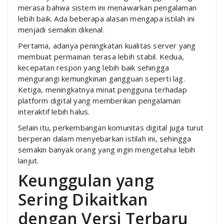
merasa bahwa sistem ini menawarkan pengalaman
lebih baik. Ada beberapa alasan mengapa istilah ini
menjadi semakin dikenal.
Pertama, adanya peningkatan kualitas server yang
membuat permainan terasa lebih stabil. Kedua,
kecepatan respon yang lebih baik sehingga
mengurangi kemungkinan gangguan seperti lag.
Ketiga, meningkatnya minat pengguna terhadap
platform digital yang memberikan pengalaman
interaktif lebih halus.
Selain itu, perkembangan komunitas digital juga turut
berperan dalam menyebarkan istilah ini, sehingga
semakin banyak orang yang ingin mengetahui lebih
lanjut.
Keunggulan yang
Sering Dikaitkan
dengan Versi Terbaru