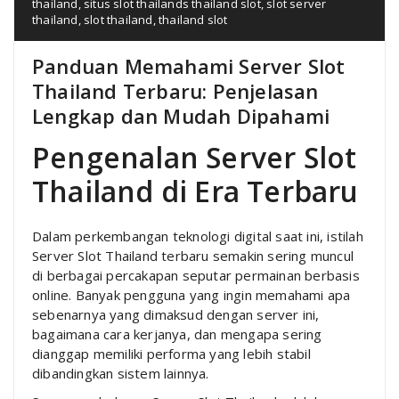
thailand
,
situs slot thailands thailand slot
,
slot server
thailand
,
slot thailand
,
thailand slot
Panduan Memahami Server Slot
Thailand Terbaru: Penjelasan
Lengkap dan Mudah Dipahami
Pengenalan Server Slot
Thailand di Era Terbaru
Dalam perkembangan teknologi digital saat ini, istilah
Server Slot Thailand terbaru semakin sering muncul
di berbagai percakapan seputar permainan berbasis
online. Banyak pengguna yang ingin memahami apa
sebenarnya yang dimaksud dengan server ini,
bagaimana cara kerjanya, dan mengapa sering
dianggap memiliki performa yang lebih stabil
dibandingkan sistem lainnya.