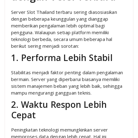
Server Slot Thailand terbaru sering diasosiasikan
dengan beberapa keunggulan yang dianggap
memberikan pengalaman lebih optimal bagi
pengguna. Walaupun setiap platform memiliki
teknologi berbeda, secara umum beberapa hal
berikut sering menjadi sorotan:
1. Performa Lebih Stabil
Stabilitas menjadi faktor penting dalam pengalaman
bermain. Server yang diperbarui biasanya memiliki
sistem manajemen beban yang lebih baik, sehingga
mampu mengurangi gangguan teknis.
2. Waktu Respon Lebih
Cepat
Peningkatan teknologi memungkinkan server
memproses data dengan lebih cepat. Hal ini