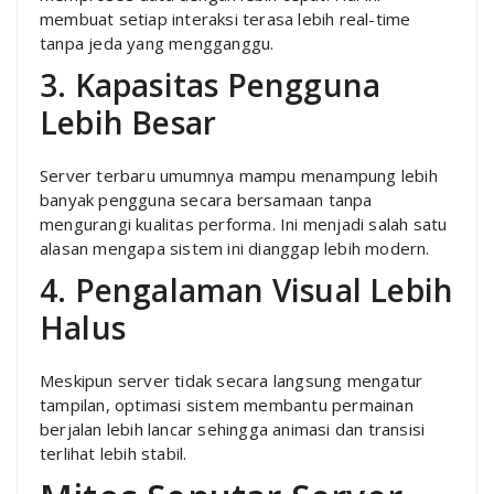
membuat setiap interaksi terasa lebih real-time
tanpa jeda yang mengganggu.
3. Kapasitas Pengguna
Lebih Besar
Server terbaru umumnya mampu menampung lebih
banyak pengguna secara bersamaan tanpa
mengurangi kualitas performa. Ini menjadi salah satu
alasan mengapa sistem ini dianggap lebih modern.
4. Pengalaman Visual Lebih
Halus
Meskipun server tidak secara langsung mengatur
tampilan, optimasi sistem membantu permainan
berjalan lebih lancar sehingga animasi dan transisi
terlihat lebih stabil.