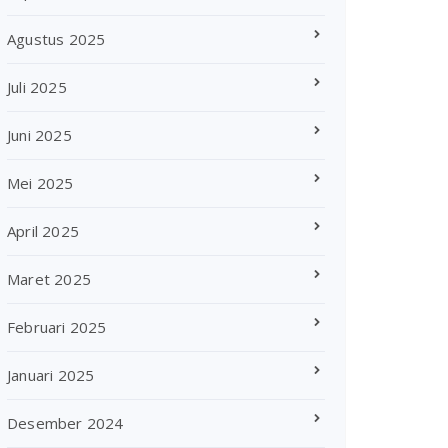
Agustus 2025
Juli 2025
Juni 2025
Mei 2025
April 2025
Maret 2025
Februari 2025
Januari 2025
Desember 2024