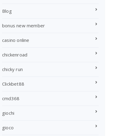
Blog
bonus new member
casino online
chickenroad
chicky run
Clickbet88
cmd368
giochi
gioco