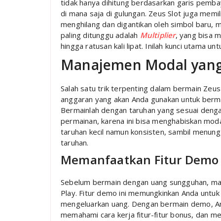
tidak hanya dihitung berdasarkan garis pembay
di mana saja di gulungan. Zeus Slot juga memili
menghilang dan digantikan oleh simbol baru,
paling ditunggu adalah
Multiplier
, yang bisa 
hingga ratusan kali lipat. Inilah kunci utama un
Manajemen Modal yang
Salah satu trik terpenting dalam bermain Zeu
anggaran yang akan Anda gunakan untuk berma
Bermainlah dengan taruhan yang sesuai dengan
permainan, karena ini bisa menghabiskan mod
taruhan kecil namun konsisten, sambil menu
taruhan.
Memanfaatkan Fitur Demo
Sebelum bermain dengan uang sungguhan, man
Play. Fitur demo ini memungkinkan Anda untuk 
mengeluarkan uang. Dengan bermain demo, A
memahami cara kerja fitur-fitur bonus, dan me