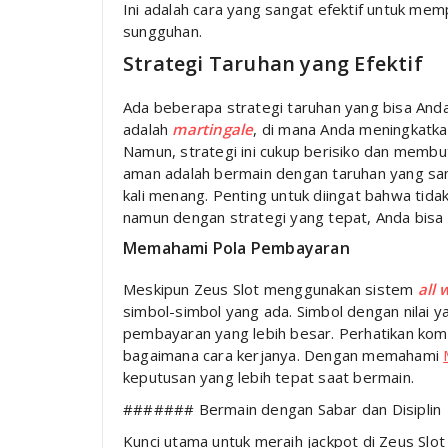
Ini adalah cara yang sangat efektif untuk me
sungguhan.
Strategi Taruhan yang Efektif
Ada beberapa strategi taruhan yang bisa Anda 
adalah
martingale
, di mana Anda meningkatkan
Namun, strategi ini cukup berisiko dan membut
aman adalah bermain dengan taruhan yang sa
kali menang. Penting untuk diingat bahwa ti
namun dengan strategi yang tepat, Anda bisa
Memahami Pola Pembayaran
Meskipun Zeus Slot menggunakan sistem
all 
simbol-simbol yang ada. Simbol dengan nilai y
pembayaran yang lebih besar. Perhatikan komb
bagaimana cara kerjanya. Dengan memahami
keputusan yang lebih tepat saat bermain.
####### Bermain dengan Sabar dan Disiplin
Kunci utama untuk meraih jackpot di Zeus Slot