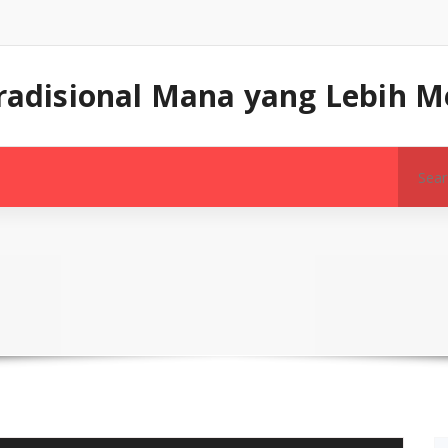
 Tradisional Mana yang Lebih
Search
for: