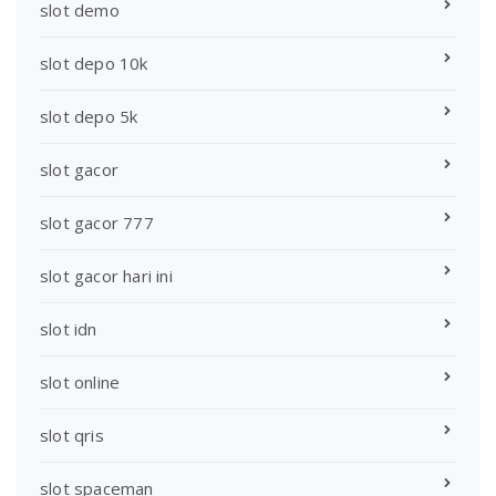
slot demo
slot depo 10k
slot depo 5k
slot gacor
slot gacor 777
slot gacor hari ini
slot idn
slot online
slot qris
slot spaceman