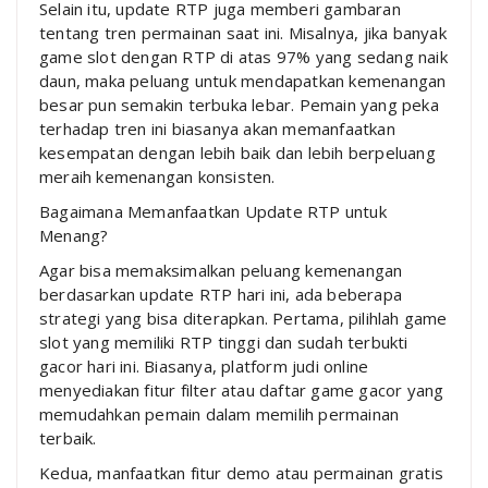
Selain itu, update RTP juga memberi gambaran
tentang tren permainan saat ini. Misalnya, jika banyak
game slot dengan RTP di atas 97% yang sedang naik
daun, maka peluang untuk mendapatkan kemenangan
besar pun semakin terbuka lebar. Pemain yang peka
terhadap tren ini biasanya akan memanfaatkan
kesempatan dengan lebih baik dan lebih berpeluang
meraih kemenangan konsisten.
Bagaimana Memanfaatkan Update RTP untuk
Menang?
Agar bisa memaksimalkan peluang kemenangan
berdasarkan update RTP hari ini, ada beberapa
strategi yang bisa diterapkan. Pertama, pilihlah game
slot yang memiliki RTP tinggi dan sudah terbukti
gacor hari ini. Biasanya, platform judi online
menyediakan fitur filter atau daftar game gacor yang
memudahkan pemain dalam memilih permainan
terbaik.
Kedua, manfaatkan fitur demo atau permainan gratis