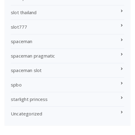
slot thailand
slot777
spaceman
spaceman pragmatic
spaceman slot
spbo
starlight princess
Uncategorized