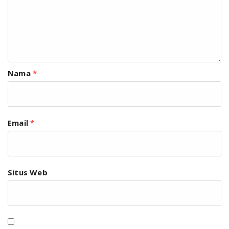
Nama
*
Email
*
Situs Web