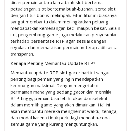
dicari pemain antara lain adalah slot bertema
petualangan, slot bertema buah-buahan, serta slot
dengan fitur bonus melimpah. Fitur-fitur ini biasanya
sangat membantu dalam meningkatkan peluang
mendapatkan kemenangan kecil maupun besar. Selain
itu, pengembang game juga melakukan penyesuaian
terhadap persentase RTP agar sesuai dengan
regulasi dan memastikan permainan tetap adil serta
transparan.
Kenapa Penting Memantau Update RTP?
Memantau update RTP slot gacor hari ini sangat
penting bagi pemain yang ingin mendapatkan
keuntungan maksimal. Dengan mengetahui
permainan mana yang sedang gacor dan memiliki
RTP tinggi, pemain bisa lebih fokus dan selektif
dalam memilih game yang akan dimainkan. Hal ini
akan membantu mereka menghemat waktu, tenaga,
dan modal karena tidak perlu lagi mencoba-coba
semua game yang kurang menguntungkan.