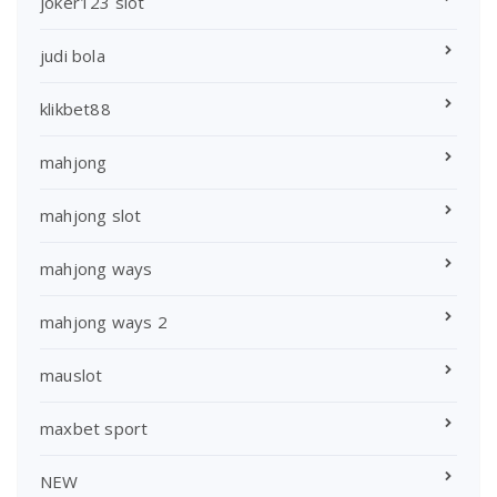
joker123 slot
judi bola
klikbet88
mahjong
mahjong slot
mahjong ways
mahjong ways 2
mauslot
maxbet sport
NEW