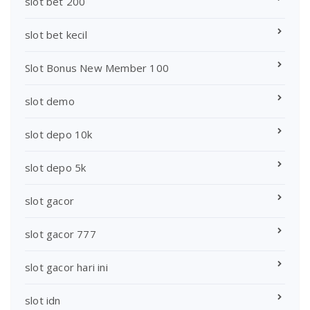
slot bet 200
slot bet kecil
Slot Bonus New Member 100
slot demo
slot depo 10k
slot depo 5k
slot gacor
slot gacor 777
slot gacor hari ini
slot idn