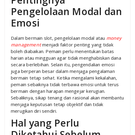
Pengelolaan Modal dan
Emosi
Dalam bermain slot, pengelolaan modal atau
money
management
menjadi faktor penting yang tidak
boleh diabaikan. Pemain perlu menentukan batas
harian atau mingguan agar tidak menghabiskan dana
secara berlebihan. Selain itu, pengendalian emosi
juga berperan besar dalam menjaga pengalaman
bermain tetap sehat. Ketika mengalami kekalahan,
pemain sebaiknya tidak terbawa emosi untuk terus
bermain dengan harapan mengejar kerugian.
Sebaliknya, sikap tenang dan rasional akan membantu
menjaga keputusan tetap objektif dan tidak
merugikan diri sendiri.
Hal yang Perlu
Diketahui Sebelum