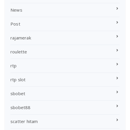
News
Post
rajamerak
roulette
rtp
rtp slot
sbobet
sbobet88
scatter hitam