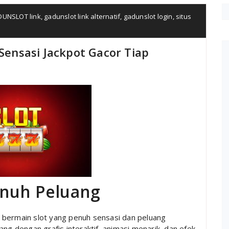
UNSLOT link
,
gadunslot link alternatif
,
gadunslot login
,
situs
ensasi Jackpot Gacor Tiap
enuh Peluang
ermain slot yang penuh sensasi dan peluang
ang dengan grafis interaktif, animasi menarik, dan efek