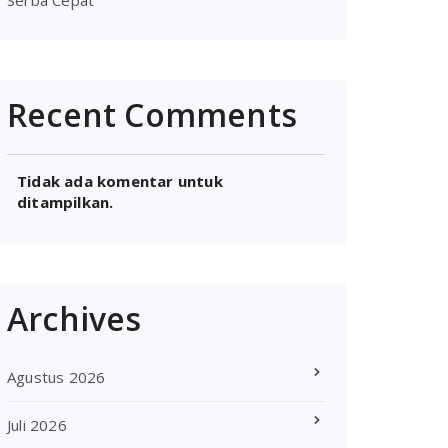
Serba Cepat
Recent Comments
Tidak ada komentar untuk
ditampilkan.
Archives
Agustus 2026
Juli 2026