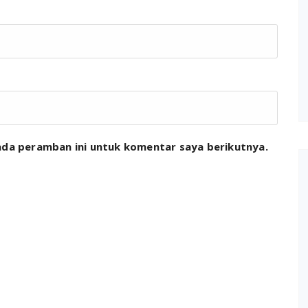
ada peramban ini untuk komentar saya berikutnya.