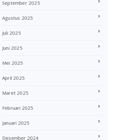
September 2025
Agustus 2025
Juli 2025
Juni 2025
Mei 2025
April 2025
Maret 2025
Februari 2025
Januari 2025
Desember 2024