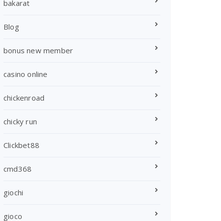
bakarat
Blog
bonus new member
casino online
chickenroad
chicky run
Clickbet88
cmd368
giochi
gioco