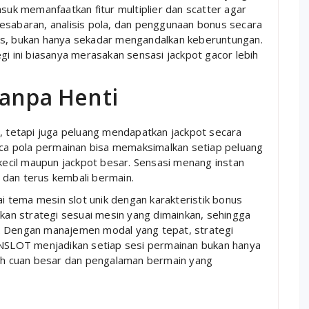
asuk memanfaatkan fitur multiplier dan scatter agar
esabaran, analisis pola, dan penggunaan bonus secara
is, bukan hanya sekadar mengandalkan keberuntungan.
gi ini biasanya merasakan sensasi jackpot gacor lebih
Tanpa Henti
tetapi juga peluang mendapatkan jackpot secara
a pola permainan bisa memaksimalkan setiap peluang
cil maupun jackpot besar. Sensasi menang instan
 dan terus kembali bermain.
 tema mesin slot unik dengan karakteristik bonus
an strategi sesuai mesin yang dimainkan, sehingga
. Dengan manajemen modal yang tepat, strategi
SLOT menjadikan setiap sesi permainan bukan hanya
aih cuan besar dan pengalaman bermain yang