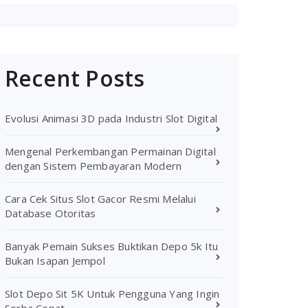
Recent Posts
Evolusi Animasi 3D pada Industri Slot Digital
Mengenal Perkembangan Permainan Digital
dengan Sistem Pembayaran Modern
Cara Cek Situs Slot Gacor Resmi Melalui
Database Otoritas
Banyak Pemain Sukses Buktikan Depo 5k Itu
Bukan Isapan Jempol
Slot Depo Sit 5K Untuk Pengguna Yang Ingin