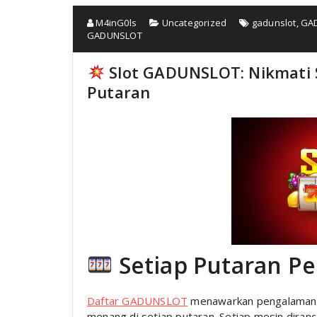
M4inG0ls
Uncategorized
gadunslot
,
GAD
GADUNSLOT
Slot GADUNSLOT: Nikmati S
Putaran
Setiap Putaran P
Daftar GADUNSLOT
menawarkan pengalaman b
menang di setiap putaran. Setiap mesin diranc