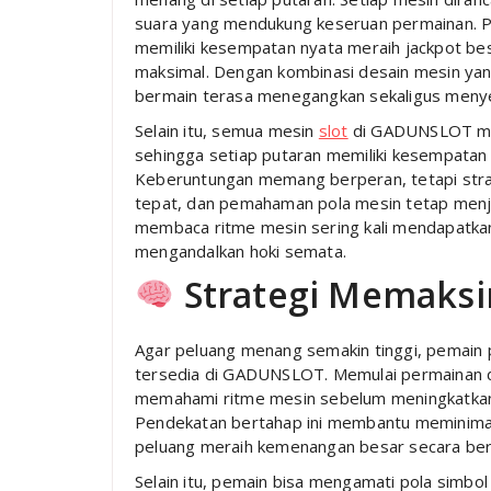
suara yang mendukung keseruan permainan. Pe
memiliki kesempatan nyata meraih jackpot b
maksimal. Dengan kombinasi desain mesin yan
bermain terasa menegangkan sekaligus meny
Selain itu, semua mesin
slot
di GADUNSLOT men
sehingga setiap putaran memiliki kesempata
Keberuntungan memang berperan, tetapi stra
tepat, dan pemahaman pola mesin tetap men
membaca ritme mesin sering kali mendapatkan
mengandalkan hoki semata.
Strategi Memaksi
Agar peluang menang semakin tinggi, pemain 
tersedia di GADUNSLOT. Memulai permainan de
memahami ritme mesin sebelum meningkatkan n
Pendekatan bertahap ini membantu meminimalk
peluang meraih kemenangan besar secara ber
Selain itu, pemain bisa mengamati pola simbo