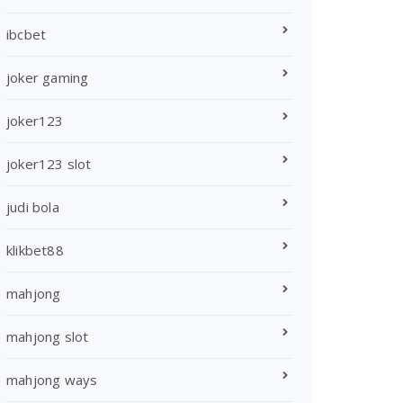
ibcbet
joker gaming
joker123
joker123 slot
judi bola
klikbet88
mahjong
mahjong slot
mahjong ways