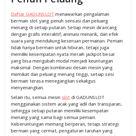
Daftar GADUNSLOT
menawarkan pengalaman
bermain slot yang penuh sensasi dan peluang
menang di setiap putaran. Setiap mesin dirancang
dengan grafis interaktif, animasi menarik, dan efek
suara yang mendukung keseruan permainan. Pemain
tidak hanya bermain untuk hiburan, tetapi juga
memiliki kesempatan nyata meraih jackpot besar
yang bisa mengubah modal menjadi keuntungan
maksimal. Dengan kombinasi desain mesin yang
memikat dan peluang menang tinggi, setiap sesi
bermain terasa menegangkan sekaligus
menyenangkan.
Selain itu, semua mesin
slot
di GADUNSLOT
menggunakan sistem acak yang adil dan transparan,
sehingga setiap putaran memiliki kesempatan
menang yang sama bagi semua pemain.
Keberuntungan memang berperan, tetapi strategi
bermain yang cermat, pengaturan taruhan yang