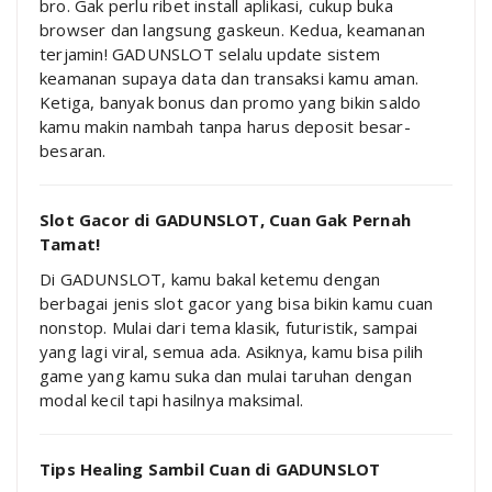
bro. Gak perlu ribet install aplikasi, cukup buka
browser dan langsung gaskeun. Kedua, keamanan
terjamin! GADUNSLOT selalu update sistem
keamanan supaya data dan transaksi kamu aman.
Ketiga, banyak bonus dan promo yang bikin saldo
kamu makin nambah tanpa harus deposit besar-
besaran.
Slot Gacor di GADUNSLOT, Cuan Gak Pernah
Tamat!
Di GADUNSLOT, kamu bakal ketemu dengan
berbagai jenis slot gacor yang bisa bikin kamu cuan
nonstop. Mulai dari tema klasik, futuristik, sampai
yang lagi viral, semua ada. Asiknya, kamu bisa pilih
game yang kamu suka dan mulai taruhan dengan
modal kecil tapi hasilnya maksimal.
Tips Healing Sambil Cuan di GADUNSLOT