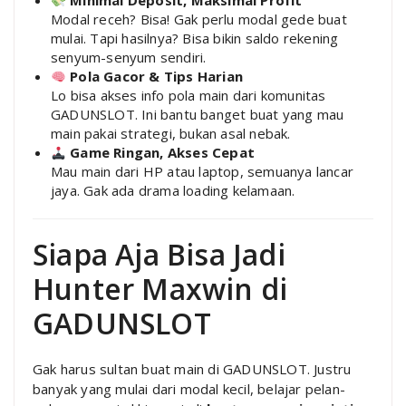
Minimal Deposit, Maksimal Profit
Modal receh? Bisa! Gak perlu modal gede buat
mulai. Tapi hasilnya? Bisa bikin saldo rekening
senyum-senyum sendiri.
Pola Gacor & Tips Harian
Lo bisa akses info pola main dari komunitas
GADUNSLOT. Ini bantu banget buat yang mau
main pakai strategi, bukan asal nebak.
Game Ringan, Akses Cepat
Mau main dari HP atau laptop, semuanya lancar
jaya. Gak ada drama loading kelamaan.
Siapa Aja Bisa Jadi
Hunter Maxwin di
GADUNSLOT
Gak harus sultan buat main di GADUNSLOT. Justru
banyak yang mulai dari modal kecil, belajar pelan-