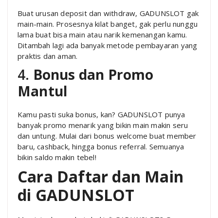
Buat urusan deposit dan withdraw, GADUNSLOT gak
main-main. Prosesnya kilat banget, gak perlu nunggu
lama buat bisa main atau narik kemenangan kamu.
Ditambah lagi ada banyak metode pembayaran yang
praktis dan aman.
4.
Bonus dan Promo
Mantul
Kamu pasti suka bonus, kan? GADUNSLOT punya
banyak promo menarik yang bikin main makin seru
dan untung. Mulai dari bonus welcome buat member
baru, cashback, hingga bonus referral. Semuanya
bikin saldo makin tebel!
Cara Daftar dan Main
di GADUNSLOT