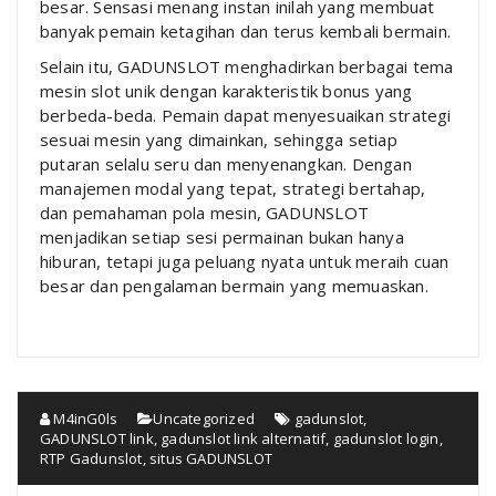
besar. Sensasi menang instan inilah yang membuat
banyak pemain ketagihan dan terus kembali bermain.
Selain itu, GADUNSLOT menghadirkan berbagai tema
mesin slot unik dengan karakteristik bonus yang
berbeda-beda. Pemain dapat menyesuaikan strategi
sesuai mesin yang dimainkan, sehingga setiap
putaran selalu seru dan menyenangkan. Dengan
manajemen modal yang tepat, strategi bertahap,
dan pemahaman pola mesin, GADUNSLOT
menjadikan setiap sesi permainan bukan hanya
hiburan, tetapi juga peluang nyata untuk meraih cuan
besar dan pengalaman bermain yang memuaskan.
M4inG0ls
Uncategorized
gadunslot
,
GADUNSLOT link
,
gadunslot link alternatif
,
gadunslot login
,
RTP Gadunslot
,
situs GADUNSLOT