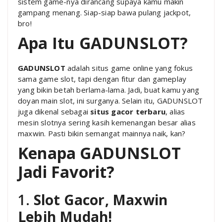
sistem game-nya dirancang supaya kamu makin
gampang menang. Siap-siap bawa pulang jackpot,
bro!
Apa Itu GADUNSLOT?
GADUNSLOT
adalah situs game online yang fokus
sama game slot, tapi dengan fitur dan gameplay
yang bikin betah berlama-lama. Jadi, buat kamu yang
doyan main slot, ini surganya. Selain itu, GADUNSLOT
juga dikenal sebagai
situs gacor terbaru
, alias
mesin slotnya sering kasih kemenangan besar alias
maxwin. Pasti bikin semangat mainnya naik, kan?
Kenapa GADUNSLOT
Jadi Favorit?
1.
Slot Gacor, Maxwin
Lebih Mudah!