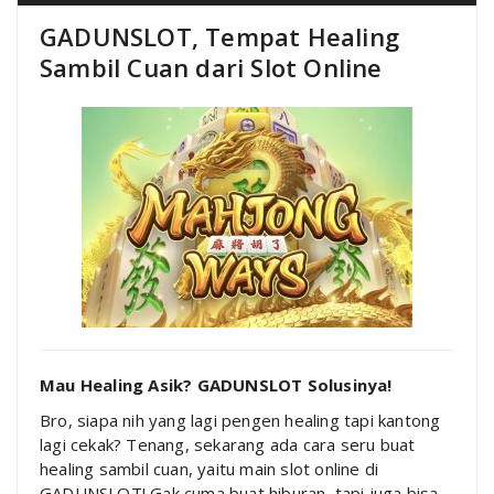
GADUNSLOT, Tempat Healing
Sambil Cuan dari Slot Online
Mau Healing Asik? GADUNSLOT Solusinya!
Bro, siapa nih yang lagi pengen healing tapi kantong
lagi cekak? Tenang, sekarang ada cara seru buat
healing sambil cuan, yaitu main slot online di
GADUNSLOT! Gak cuma buat hiburan, tapi juga bisa