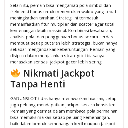
Selain itu, pemain bisa mengamati pola simbol dan
frekuensi bonus untuk menentukan waktu yang tepat
meningkatkan taruhan. Strategi ini termasuk
memanfaatkan fitur multiplier dan scatter agar total
kemenangan lebih maksimal. Kombinasi kesabaran,
analisis pola, dan penggunaan bonus secara cerdas
membuat setiap putaran lebih strategis, bukan hanya
sekadar mengandalkan keberuntungan. Pemain yang
disiplin dalam menjalankan strategi ini biasanya
merasakan sensasi jackpot gacor lebih sering.
Nikmati Jackpot
Tanpa Henti
GADUNSLOT tidak hanya menawarkan hiburan, tetapi
juga peluang mendapatkan jackpot secara konsisten.
Pemain yang cermat dalam membaca pola permainan
bisa memaksimalkan setiap peluang kemenangan,
baik dalam bentuk kemenangan kecil maupun jackpot