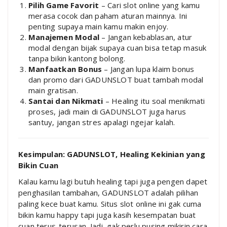
Pilih Game Favorit
– Cari slot online yang kamu
merasa cocok dan paham aturan mainnya. Ini
penting supaya main kamu makin enjoy.
Manajemen Modal
– Jangan kebablasan, atur
modal dengan bijak supaya cuan bisa tetap masuk
tanpa bikin kantong bolong.
Manfaatkan Bonus
– Jangan lupa klaim bonus
dan promo dari GADUNSLOT buat tambah modal
main gratisan.
Santai dan Nikmati
– Healing itu soal menikmati
proses, jadi main di GADUNSLOT juga harus
santuy, jangan stres apalagi ngejar kalah.
Kesimpulan: GADUNSLOT, Healing Kekinian yang
Bikin Cuan
Kalau kamu lagi butuh healing tapi juga pengen dapet
penghasilan tambahan, GADUNSLOT adalah pilihan
paling kece buat kamu. Situs slot online ini gak cuma
bikin kamu happy tapi juga kasih kesempatan buat
cuan terus-terusan. Jadi, gak perlu pusing mikirin cara