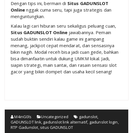
Dengan tips ini, bermain di
Situs GADUNSLOT
Online
nggak cuma seru, tapi juga strategis dan
menguntungkan.
Kalau lagi cari hiburan seru sekaligus peluang cuan,
Situs GADUNSLOT Online
jawabannya. Pemain
sudah buktiin sendiri kalau game ini gampang
menang, jackpot cepat mendarat, dan sensasinya
bikin nagih. Modal receh bisa jadi cuan gede, bahkan
bisa dimanfaatin untuk dukung UMKM lokal. Jadi,
siapin strategi, main santai, dan rasain sensasi slot
gacor yang bikin dompet dan usaha kecil senang!
M4inG0ls
Uncategorized
gadunslot
,
GADUNSLOT link
,
gadunslot link alternatif
,
gadunslot login
,
RTP Gadunslot
,
situs GADUNSLOT