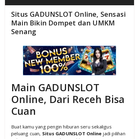
Situs GADUNSLOT Online, Sensasi
Main Bikin Dompet dan UMKM
Senang
Main GADUNSLOT
Online, Dari Receh Bisa
Cuan
Buat kamu yang pengin hiburan seru sekaligus
peluang cuan,
Situs GADUNSLOT Online
jadi pilihan