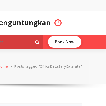
 Menguntungkan
Book Now
Home
/
Posts tagged "ClínicaDeLaSeryCatarata"