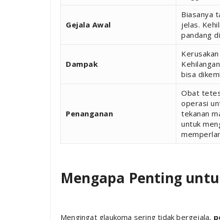
Biasanya t
Gejala Awal
jelas. Keh
pandang di
Kerusakan
Dampak
Kehilangan
bisa dikem
Obat tetes
operasi u
Penanganan
tekanan ma
untuk men
memperlam
Mengapa Penting untu
Mengingat glaukoma sering tidak bergejala,
p