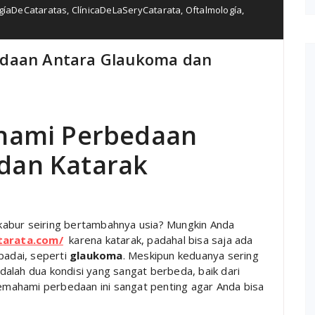
ugíaDeCataratas
,
ClínicaDeLaSeryCatarata
,
Oftalmología
,
edaan Antara Glaukoma dan
ahami Perbedaan
dan Katarak
kabur seiring bertambahnya usia? Mungkin Anda
atarata.com/
karena katarak, padahal bisa saja ada
padai, seperti
glaukoma
. Meskipun keduanya sering
alah dua kondisi yang sangat berbeda, baik dari
mahami perbedaan ini sangat penting agar Anda bisa