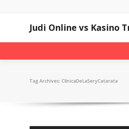
Skip
to
content
Judi Online vs Kasino
Tag Archives: ClínicaDeLaSeryCatarata