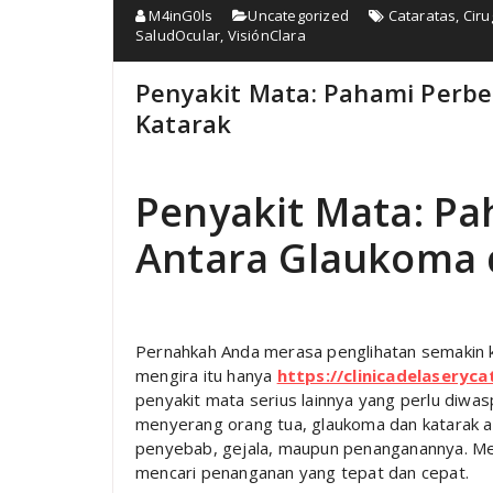
M4inG0ls
Uncategorized
Cataratas
,
Cir
SaludOcular
,
VisiónClara
Penyakit Mata: Pahami Perb
Katarak
Penyakit Mata: P
Antara Glaukoma 
Pernahkah Anda merasa penglihatan semakin 
mengira itu hanya
https://clinicadelaseryc
penyakit mata serius lainnya yang perlu diwas
menyerang orang tua, glaukoma dan katarak ad
penyebab, gejala, maupun penanganannya. Me
mencari penanganan yang tepat dan cepat.