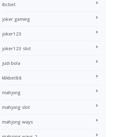
ibcbet
joker gaming
joker123
joker123 slot
judi bola
klikbet88
mahjong
mahjong slot
mahjong ways
mahjong ways 2