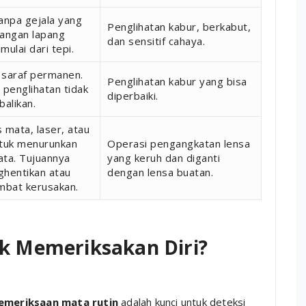
anpa gejala yang
Penglihatan kabur, berkabut,
ilangan lapang
dan sensitif cahaya.
mulai dari tepi.
 saraf permanen.
Penglihatan kabur yang bisa
 penglihatan tidak
diperbaiki.
balikan.
 mata, laser, atau
ntuk menurunkan
Operasi pengangkatan lensa
ta. Tujuannya
yang keruh dan diganti
ghentikan atau
dengan lensa buatan.
bat kerusakan.
k Memeriksakan Diri?
emeriksaan mata rutin
adalah kunci untuk deteksi