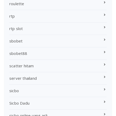
roulette
rtp
rtp slot
sbobet
sbobet88
scatter hitam
server thailand
sicbo
Sicbo Dadu
sicbo online uang asli