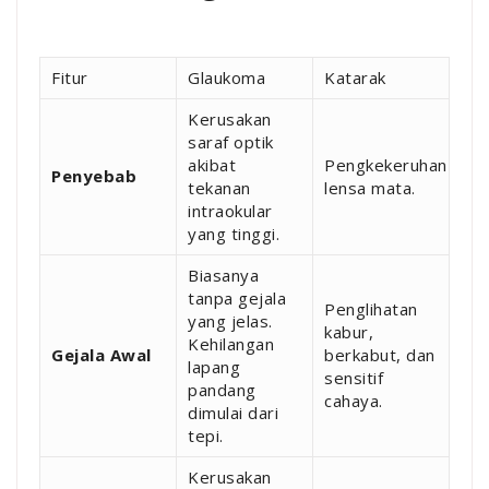
Fitur
Glaukoma
Katarak
Kerusakan
saraf optik
akibat
Pengkekeruhan
Penyebab
tekanan
lensa mata.
intraokular
yang tinggi.
Biasanya
tanpa gejala
Penglihatan
yang jelas.
kabur,
Kehilangan
Gejala Awal
berkabut, dan
lapang
sensitif
pandang
cahaya.
dimulai dari
tepi.
Kerusakan