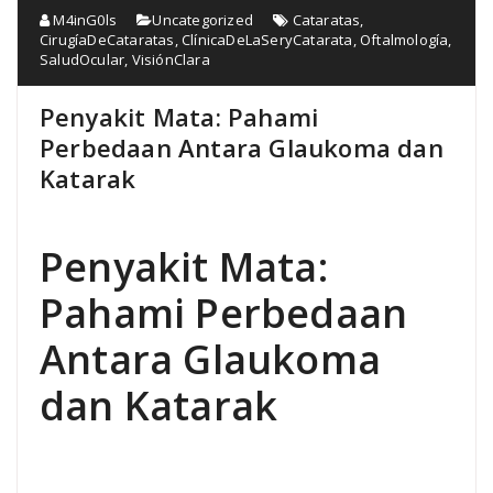
M4inG0ls
Uncategorized
Cataratas
,
CirugíaDeCataratas
,
ClínicaDeLaSeryCatarata
,
Oftalmología
,
SaludOcular
,
VisiónClara
Penyakit Mata: Pahami
Perbedaan Antara Glaukoma dan
Katarak
Penyakit Mata:
Pahami Perbedaan
Antara Glaukoma
dan Katarak