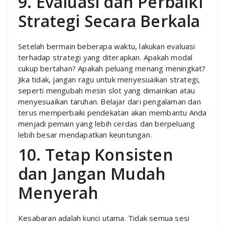
9. Evaluasi dan Perbaiki
Strategi Secara Berkala
Setelah bermain beberapa waktu, lakukan evaluasi
terhadap strategi yang diterapkan. Apakah modal
cukup bertahan? Apakah peluang menang meningkat?
Jika tidak, jangan ragu untuk menyesuaikan strategi,
seperti mengubah mesin slot yang dimainkan atau
menyesuaikan taruhan. Belajar dari pengalaman dan
terus memperbaiki pendekatan akan membantu Anda
menjadi pemain yang lebih cerdas dan berpeluang
lebih besar mendapatkan keuntungan.
10. Tetap Konsisten
dan Jangan Mudah
Menyerah
Kesabaran adalah kunci utama. Tidak semua sesi