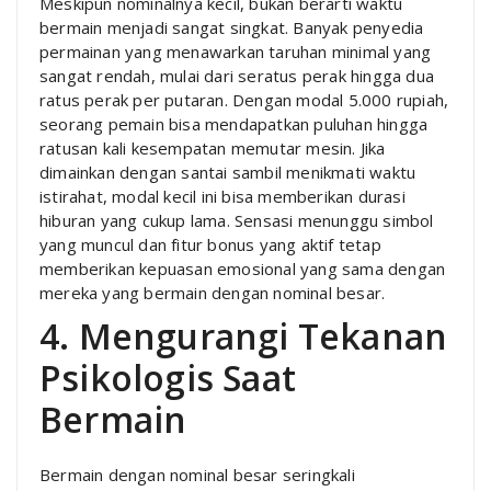
Meskipun nominalnya kecil, bukan berarti waktu
bermain menjadi sangat singkat. Banyak penyedia
permainan yang menawarkan taruhan minimal yang
sangat rendah, mulai dari seratus perak hingga dua
ratus perak per putaran. Dengan modal 5.000 rupiah,
seorang pemain bisa mendapatkan puluhan hingga
ratusan kali kesempatan memutar mesin. Jika
dimainkan dengan santai sambil menikmati waktu
istirahat, modal kecil ini bisa memberikan durasi
hiburan yang cukup lama. Sensasi menunggu simbol
yang muncul dan fitur bonus yang aktif tetap
memberikan kepuasan emosional yang sama dengan
mereka yang bermain dengan nominal besar.
4. Mengurangi Tekanan
Psikologis Saat
Bermain
Bermain dengan nominal besar seringkali