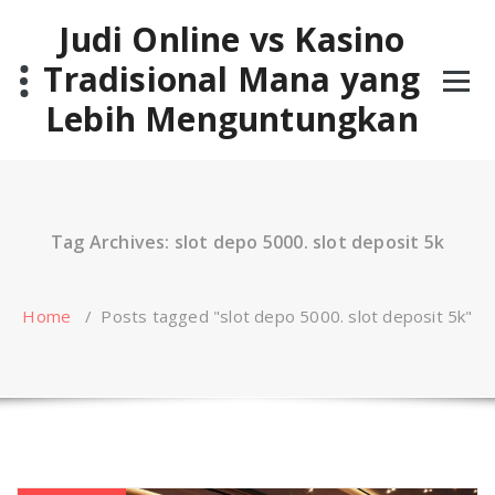
Skip
Judi Online vs Kasino
to
content
Tradisional Mana yang
Lebih Menguntungkan
Tag Archives: slot depo 5000. slot deposit 5k
Home
/
Posts tagged "slot depo 5000. slot deposit 5k"