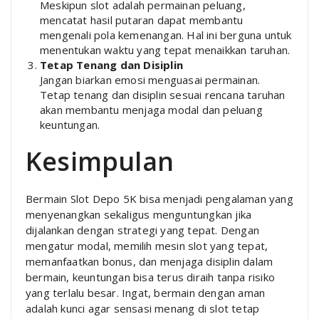
Meskipun slot adalah permainan peluang,
mencatat hasil putaran dapat membantu
mengenali pola kemenangan. Hal ini berguna untuk
menentukan waktu yang tepat menaikkan taruhan.
Tetap Tenang dan Disiplin
Jangan biarkan emosi menguasai permainan.
Tetap tenang dan disiplin sesuai rencana taruhan
akan membantu menjaga modal dan peluang
keuntungan.
Kesimpulan
Bermain Slot Depo 5K bisa menjadi pengalaman yang
menyenangkan sekaligus menguntungkan jika
dijalankan dengan strategi yang tepat. Dengan
mengatur modal, memilih mesin slot yang tepat,
memanfaatkan bonus, dan menjaga disiplin dalam
bermain, keuntungan bisa terus diraih tanpa risiko
yang terlalu besar. Ingat, bermain dengan aman
adalah kunci agar sensasi menang di slot tetap