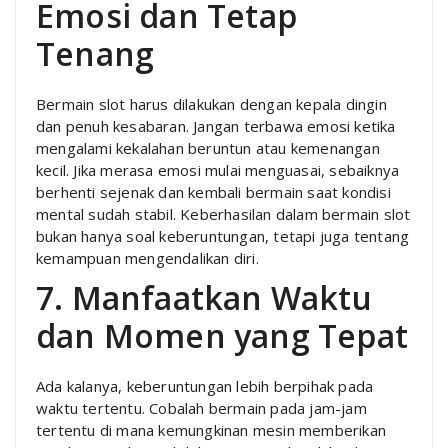
Emosi dan Tetap
Tenang
Bermain slot harus dilakukan dengan kepala dingin
dan penuh kesabaran. Jangan terbawa emosi ketika
mengalami kekalahan beruntun atau kemenangan
kecil. Jika merasa emosi mulai menguasai, sebaiknya
berhenti sejenak dan kembali bermain saat kondisi
mental sudah stabil. Keberhasilan dalam bermain slot
bukan hanya soal keberuntungan, tetapi juga tentang
kemampuan mengendalikan diri.
7. Manfaatkan Waktu
dan Momen yang Tepat
Ada kalanya, keberuntungan lebih berpihak pada
waktu tertentu. Cobalah bermain pada jam-jam
tertentu di mana kemungkinan mesin memberikan