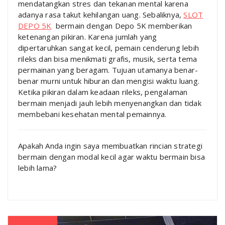
mendatangkan stres dan tekanan mental karena
adanya rasa takut kehilangan uang. Sebaliknya,
SLOT
DEPO 5K
bermain dengan Depo 5K memberikan
ketenangan pikiran. Karena jumlah yang
dipertaruhkan sangat kecil, pemain cenderung lebih
rileks dan bisa menikmati grafis, musik, serta tema
permainan yang beragam. Tujuan utamanya benar-
benar murni untuk hiburan dan mengisi waktu luang.
Ketika pikiran dalam keadaan rileks, pengalaman
bermain menjadi jauh lebih menyenangkan dan tidak
membebani kesehatan mental pemainnya.
Apakah Anda ingin saya membuatkan rincian strategi
bermain dengan modal kecil agar waktu bermain bisa
lebih lama?