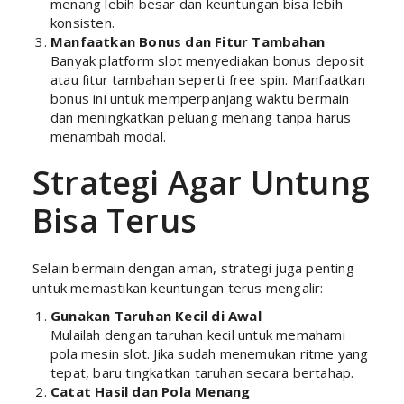
menang lebih besar dan keuntungan bisa lebih
konsisten.
Manfaatkan Bonus dan Fitur Tambahan
Banyak platform slot menyediakan bonus deposit
atau fitur tambahan seperti free spin. Manfaatkan
bonus ini untuk memperpanjang waktu bermain
dan meningkatkan peluang menang tanpa harus
menambah modal.
Strategi Agar Untung
Bisa Terus
Selain bermain dengan aman, strategi juga penting
untuk memastikan keuntungan terus mengalir:
Gunakan Taruhan Kecil di Awal
Mulailah dengan taruhan kecil untuk memahami
pola mesin slot. Jika sudah menemukan ritme yang
tepat, baru tingkatkan taruhan secara bertahap.
Catat Hasil dan Pola Menang