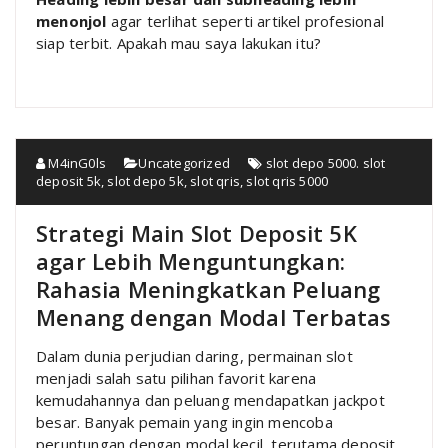
menonjol
agar terlihat seperti artikel profesional
siap terbit. Apakah mau saya lakukan itu?
M4inG0ls
Uncategorized
slot depo 5000. slot
deposit 5k
,
slot depo 5k
,
slot qris
,
slot qris 5000
Strategi Main Slot Deposit 5K
agar Lebih Menguntungkan:
Rahasia Meningkatkan Peluang
Menang dengan Modal Terbatas
Dalam dunia perjudian daring, permainan slot
menjadi salah satu pilihan favorit karena
kemudahannya dan peluang mendapatkan jackpot
besar. Banyak pemain yang ingin mencoba
peruntungan dengan modal kecil, terutama deposit