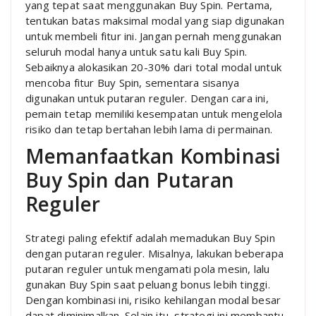
yang tepat saat menggunakan Buy Spin. Pertama,
tentukan batas maksimal modal yang siap digunakan
untuk membeli fitur ini. Jangan pernah menggunakan
seluruh modal hanya untuk satu kali Buy Spin.
Sebaiknya alokasikan 20-30% dari total modal untuk
mencoba fitur Buy Spin, sementara sisanya
digunakan untuk putaran reguler. Dengan cara ini,
pemain tetap memiliki kesempatan untuk mengelola
risiko dan tetap bertahan lebih lama di permainan.
Memanfaatkan Kombinasi
Buy Spin dan Putaran
Reguler
Strategi paling efektif adalah memadukan Buy Spin
dengan putaran reguler. Misalnya, lakukan beberapa
putaran reguler untuk mengamati pola mesin, lalu
gunakan Buy Spin saat peluang bonus lebih tinggi.
Dengan kombinasi ini, risiko kehilangan modal besar
dapat diminimalkan. Selain itu, strategi ini membantu