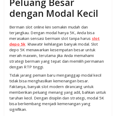
Peluang Besar
dengan Modal Kecil
Bermain slot online kini semakin mudah dan
terjangkau. Dengan modal hanya 5K, Anda bisa
merasakan sensasi bermain slot tanpa harus
slot
depo 5k
khawatir kehilangan banyak modal. Slot
depo 5K menawarkan kesempatan besar untuk
meraih maxwin, terutama jika Anda memahami
strategi bermain yang tepat dan memilih permainan
dengan RTP tinggi.
Tidak jarang pemain baru menganggap modal kecil
tidak bisa menghasilkan kemenangan besar.
Faktanya, banyak slot modern dirancang untuk
memberikan peluang menang yang adil, bahkan untuk
taruhan kecil. Dengan disiplin dan strategi, modal 5K
bisa berkembang menjadi kemenangan yang
signifikan.