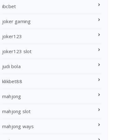
ibcbet
joker gaming
joker123
joker123 slot
judi bola
klikbet88
mahjong
mahjong slot
mahjong ways