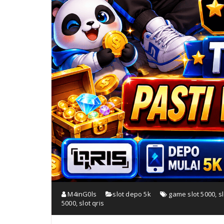
M4inG0ls
slot depo 5k
game slot 5000
,
s
5000
,
slot qris