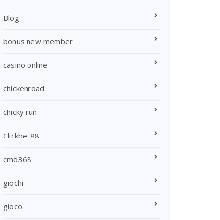
Blog
bonus new member
casino online
chickenroad
chicky run
Clickbet88
cmd368
giochi
gioco