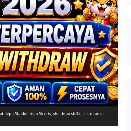
lot depo 5k
,
slot depo 5k qris
,
slot depo sit 5k
,
slot deposit